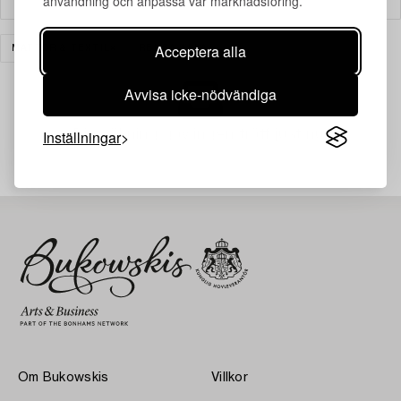
användning och anpassa vår marknadsföring.
Acceptera alla
MATTOR & TEXTIL
RENSA ALLA
Avvisa icke-nödvändiga
Din sökning gav ingen träff just nu.
Inställningar
Om Bukowskis
Villkor