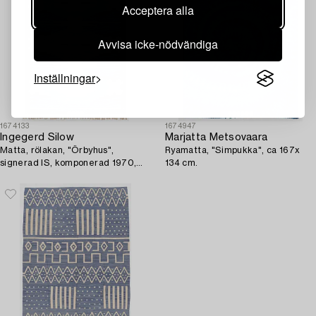
Acceptera alla
Avvisa icke-nödvändiga
Inställningar
1674133
1674947
Ingegerd Silow
Marjatta Metsovaara
Matta, rölakan, "Örbyhus",
Ryamatta, "Simpukka", ca 167x
signerad IS, komponerad 1970,
134 cm.
ca. 225 x 165 cm.