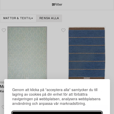
Filter
MATTOR & TEXTIL
RENSA ALLA
1669917
1676457
Matta,
Matta,
Genom att klicka på "acceptera alla" samtycker du till
Kelim, ca 290 x 200 cm.
röllakan, 1900-tal, ca 243 x 166
lagring av cookies på din enhet för att förbättra
cm.
navigeringen på webbplatsen, analysera webbplatsens
användning och anpassa vår marknadsföring.