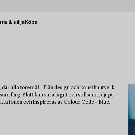
ra & sälja
Köpa
, där alla föremål – från design och konsthantverk
m färg. Blått kan vara lugnt och stillsamt, djupt
 sätta tonen och inspireras av Colour Code – Blue.