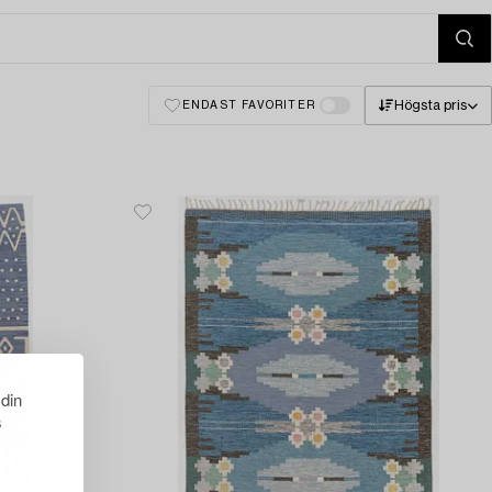
Högsta pris
ENDAST FAVORITER
 din
s