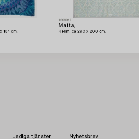
1669917
Matta,
 167x 134 cm.
Kelim, ca 290 x 200 cm.
Lediga tjänster
Nyhetsbrev