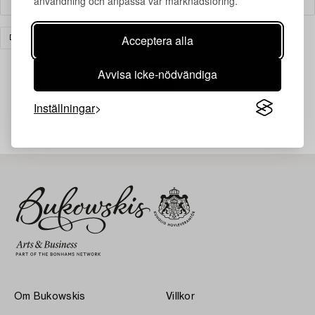
användning och anpassa vår marknadsföring.
Acceptera alla
DESIGN
BELYSNING
RENSA ALLA
Avvisa icke-nödvändiga
Din sökning gav ingen träff just nu.
Inställningar
Om Bukowskis
Villkor