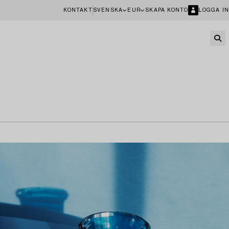
KONTAKT
SVENSKA
EUR
SKAPA KONTO
LOGGA IN