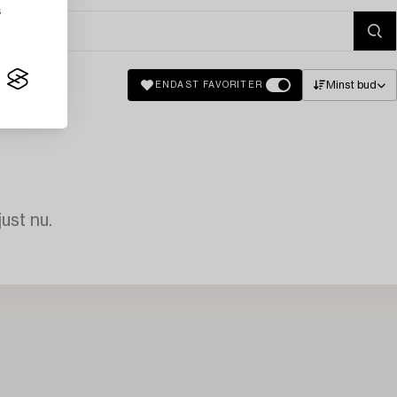
s
Minst bud
ENDAST FAVORITER
just nu.