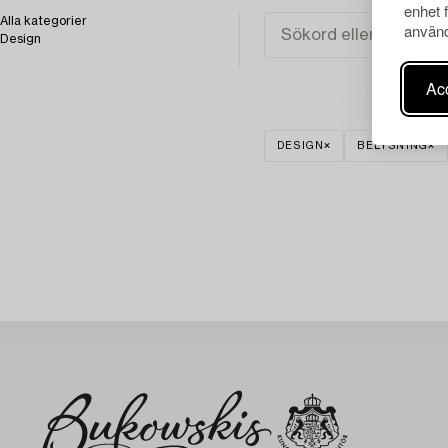
enhet 
Alla kategorier
använd
Design
Acc
DESIGN
BELYSNING