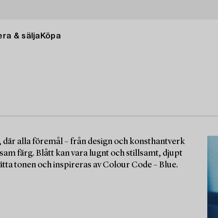
ra & sälja
Köpa
, där alla föremål – från design och konsthantverk
m färg. Blått kan vara lugnt och stillsamt, djupt
 sätta tonen och inspireras av Colour Code – Blue.