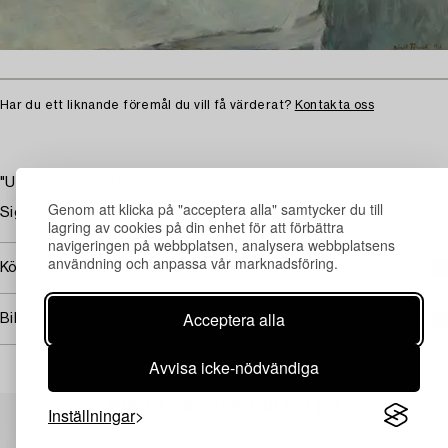
Har du ett liknande föremål du vill få värderat?
Kontakta oss
"Ung kvinna med parasoll".
Genom att klicka på "acceptera alla" samtycker du till
Signerad Birgit Forssell och daterad 1942. Duk 100 x 65 cm.
lagring av cookies på din enhet för att förbättra
navigeringen på webbplatsen, analysera webbplatsens
användning och anpassa vår marknadsföring.
Köpinformation
Acceptera alla
Bildrättigheter
Avvisa icke-nödvändiga
Andra har även tittat på
Inställningar