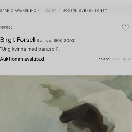
SPRING AWAKENING
KONST
MODERN SVENSK KONST
1693630
Birgit Forsell
(Sverige, 1909-2003)
"Ung kvinna med parasoll".
Auktionen avslutad
11 apr
20:46 CEST