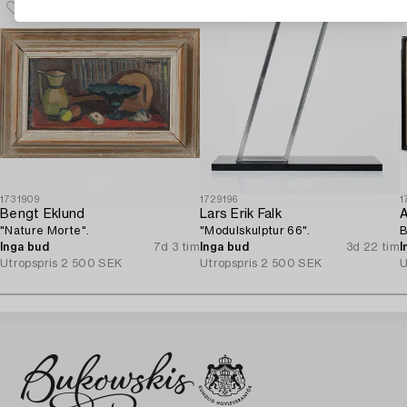
1731909
1729196
1
Bengt Eklund
Lars Erik Falk
A
"Nature Morte".
"Modulskulptur 66".
B
Inga bud
7d 3 tim
Inga bud
3d 22 tim
I
Utropspris
2 500 SEK
Utropspris
2 500 SEK
U