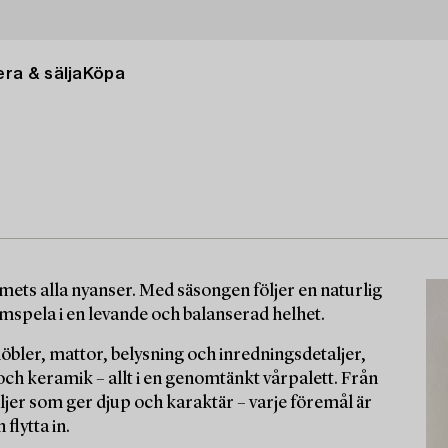
ra & sälja
Köpa
mets alla nyanser. Med säsongen följer en naturlig
amspela i en levande och balanserad helhet.
möbler, mattor, belysning och inredningsdetaljer,
ch keramik – allt i en genomtänkt vårpalett. Från
ljer som ger djup och karaktär – varje föremål är
flytta in.