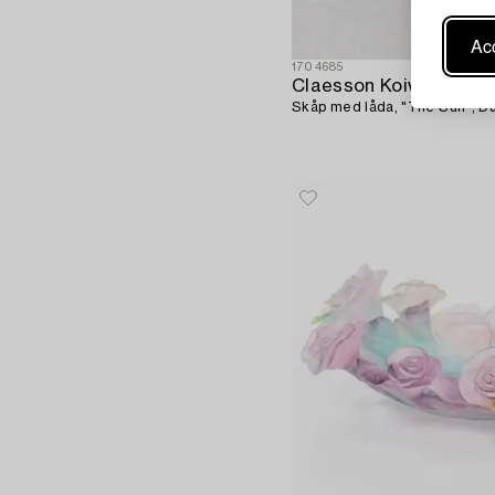
Acc
1704685
Claesson Koivisto Run
Skåp med låda, "The Sun", Du