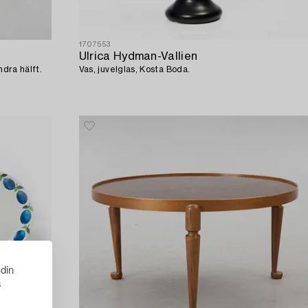
1707553
Ulrica Hydman-Vallien
ndra hälft.
Vas, juvelglas, Kosta Boda.
 din
s