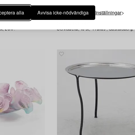
eptera alla
Avvisa icke-nödvändiga
Inställningar
1709705
e
Stig Lindberg
x, 2017.
Servisdelar, 16 st, "Prunus", Gustavsberg.