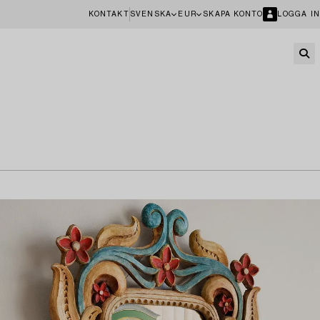
KONTAKT
SVENSKA
EUR
SKAPA KONTO
LOGGA IN