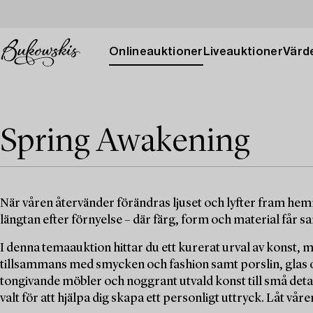
Onlineauktioner
Liveauktioner
Värde
Spring Awakening
När våren återvänder förändras ljuset och lyfter fram hem
längtan efter förnyelse – där färg, form och material får s
I denna temaauktion hittar du ett kurerat urval av konst, 
tillsammans med smycken och fashion samt porslin, glas o
tongivande möbler och noggrant utvald konst till små deta
valt för att hjälpa dig skapa ett personligt uttryck. Låt våren 