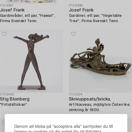
1704381
1708338
Josef Frank
Josef Frank
Gardinvåder, ett par, "Hawaii",
Gardiner, ett par, "Vegetable
Firma Svenskt Tenn.
Tree", Firma Svenskt Tenn.
1709440
1706234
Stig Blomberg
Skrivuppsats/bricka,
"Fritidsflickan".
Art Nouveau, möjligtvis Österrike,
omkring år 1900.
Genom att klicka på "acceptera alla" samtycker du till
lagring av cookies på din enhet för att förbättra