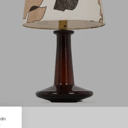
 din
s