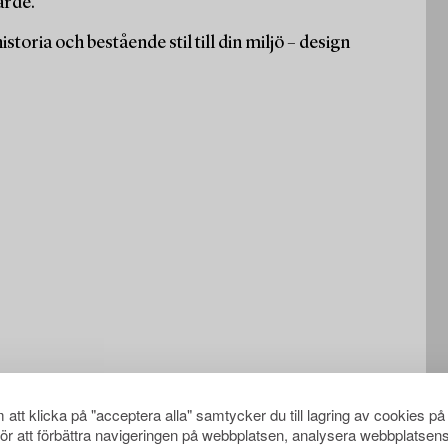
ärde.
storia och bestående stil till din miljö – design
att klicka på "acceptera alla" samtycker du till lagring av cookies på
för att förbättra navigeringen på webbplatsen, analysera webbplatsen