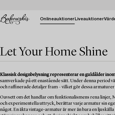
Onlineauktioner
Liveauktioner
Värde
Let Your Home Shine
Klassisk designbelysning representerar en guldålder ino
samverkade på ett enastående sätt. Under denna period v
och raffinerade detaljer fram – vilket gör dessa armaturer
Oavsett om det handlar om funktionalismens rena linjer,
och experimentella uttryck, berättar varje armatur sin egen
något. En äkta vintage-armatur är mer än bara en ljuskälla –