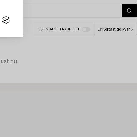
Kortast tid kvar
ENDAST FAVORITER
just nu.