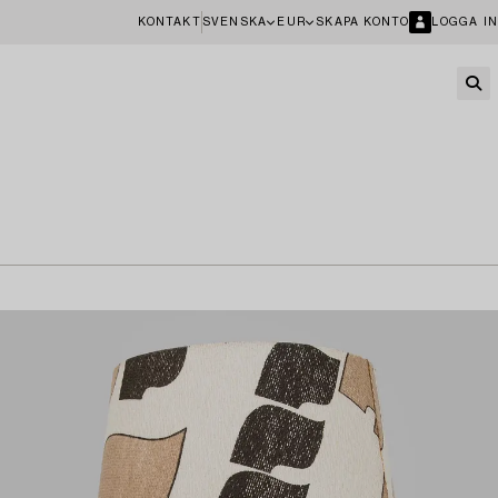
KONTAKT
SVENSKA
EUR
SKAPA KONTO
LOGGA IN