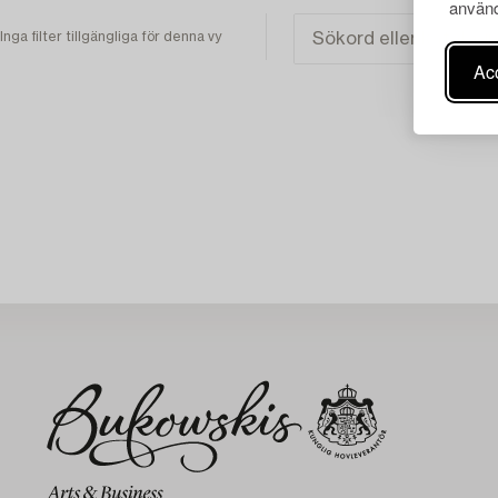
använd
Inga filter tillgängliga för denna vy
Acc