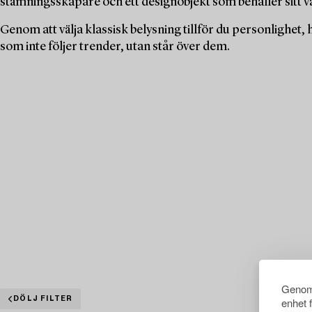
stämningsskapare och ett designobjekt som behåller sitt v
Genom att välja klassisk belysning tillför du personlighet, hi
som inte följer trender, utan står över dem.
Genom 
DÖLJ FILTER
enhet 