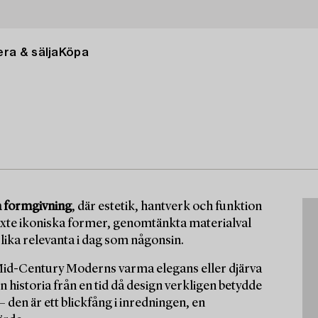
ra & sälja
Köpa
m formgivning
, där estetik, hantverk och funktion
äxte ikoniska former, genomtänkta materialval
 lika relevanta i dag som någonsin.
 Mid-Century Moderns varma elegans eller djärva
 historia från en tid då design verkligen betydde
 den är ett blickfång i inredningen, en