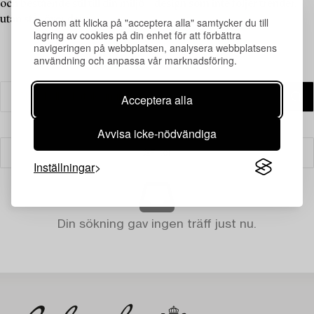
och bestående stil till din miljö – design som inte följer trender,
utan står över dem.
Genom att klicka på "acceptera alla" samtycker du till
lagring av cookies på din enhet för att förbättra
navigeringen på webbplatsen, analysera webbplatsens
användning och anpassa vår marknadsföring.
Acceptera alla
Avvisa icke-nödvändiga
Filter
Inställningar
Din sökning gav ingen träff just nu.