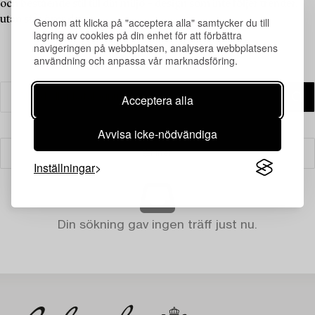
och bestående stil till din miljö – design som inte följer trender,
utan står över dem.
Genom att klicka på "acceptera alla" samtycker du till
lagring av cookies på din enhet för att förbättra
navigeringen på webbplatsen, analysera webbplatsens
användning och anpassa vår marknadsföring.
Acceptera alla
Avvisa icke-nödvändiga
Filter
Inställningar
Din sökning gav ingen träff just nu.