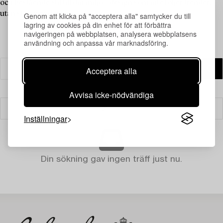
och bestående stil till din miljö – design som inte följer trender,
utan står över dem.
Genom att klicka på "acceptera alla" samtycker du till
lagring av cookies på din enhet för att förbättra
navigeringen på webbplatsen, analysera webbplatsens
användning och anpassa vår marknadsföring.
Acceptera alla
Avvisa icke-nödvändiga
Filter
Inställningar
Din sökning gav ingen träff just nu.