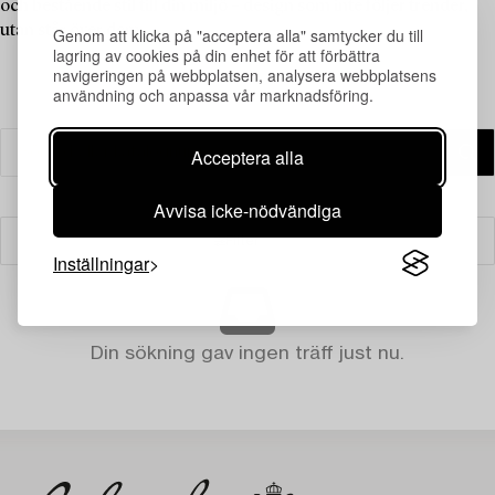
och bestående stil till din miljö – design som inte följer trender,
utan står över dem.
Genom att klicka på "acceptera alla" samtycker du till
lagring av cookies på din enhet för att förbättra
navigeringen på webbplatsen, analysera webbplatsens
användning och anpassa vår marknadsföring.
Acceptera alla
Avvisa icke-nödvändiga
Filter
Inställningar
Din sökning gav ingen träff just nu.