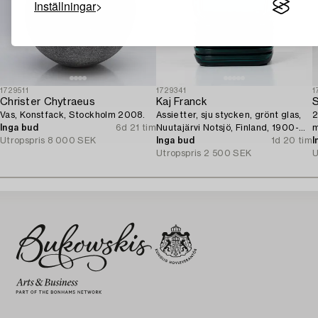
Inställningar
1729511
1729341
1
Christer Chytraeus
Kaj Franck
S
Vas, Konstfack, Stockholm 2008.
Assietter, sju stycken, grönt glas,
2
Inga bud
6d 21 tim
Nuutajärvi Notsjö, Finland, 1900-
m
Utropspris
8 000 SEK
tal.
Inga bud
1d 20 tim
I
Utropspris
2 500 SEK
U