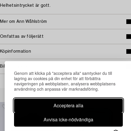
Helhetsintrycket är gott.
Mer om Ann Wåhlström
Omfattas av följerätt
Köpinformation
Bildrättigheter
Genom att klicka på "acceptera alla" samtycker du till
lagring av cookies på din enhet för att förbättra
navigeringen på webbplatsen, analysera webbplatsens
användning och anpassa vår marknadsföring.
Andra har även tittat på
Acceptera alla
Avvisa icke-nödvändiga