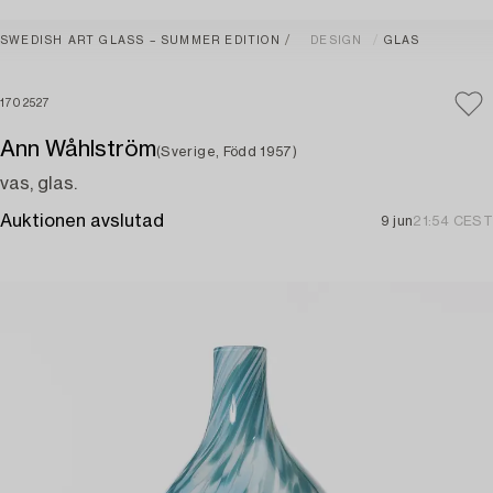
SWEDISH ART GLASS – SUMMER EDITION
DESIGN
GLAS
1702527
Ann Wåhlström
(Sverige, Född 1957)
vas, glas.
Auktionen avslutad
9 jun
21:54 CEST