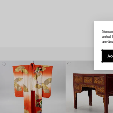
Genom 
enhet 
använd
Acc