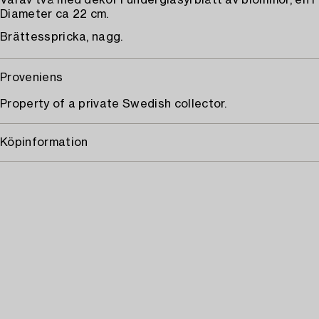
Varav två med dekor i underglasyrblått av blommor, en i 
Diameter ca 22 cm.
Brättesspricka, nagg.
Proveniens
Property of a private Swedish collector.
Köpinformation