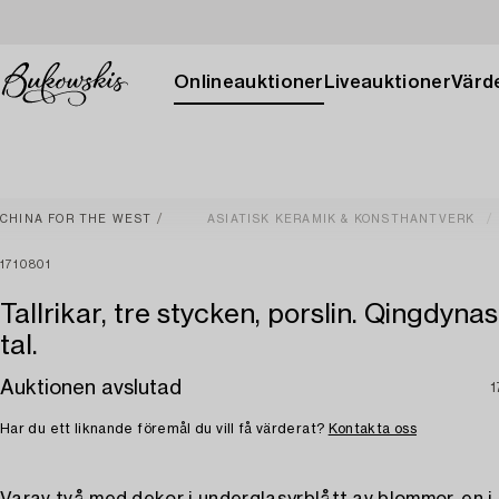
Onlineauktioner
Liveauktioner
Värde
CHINA FOR THE WEST
ASIATISK KERAMIK & KONSTHANTVERK
1710801
Tallrikar, tre stycken, porslin. Qingdynas
tal.
Auktionen avslutad
1
Har du ett liknande föremål du vill få värderat?
Kontakta oss