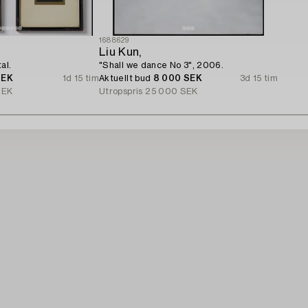
1688629
Liu Kun,
al.
"Shall we dance No 3", 2006.
SEK
1d 15 tim
Aktuellt bud
8 000 SEK
3d 15 tim
SEK
Utropspris
25 000 SEK