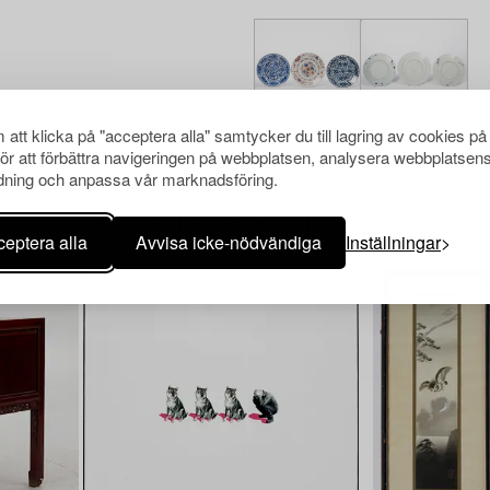
att klicka på "acceptera alla" samtycker du till lagring av cookies på
för att förbättra navigeringen på webbplatsen, analysera webbplatsen
ning och anpassa vår marknadsföring.
Andra har även tittat på
eptera alla
Avvisa icke-nödvändiga
Inställningar