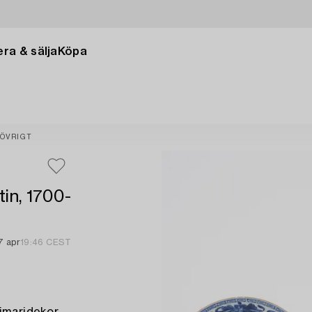
ra & sälja
Köpa
ÖVRIGT
tin, 1700-
7 apr
19:46 CEST