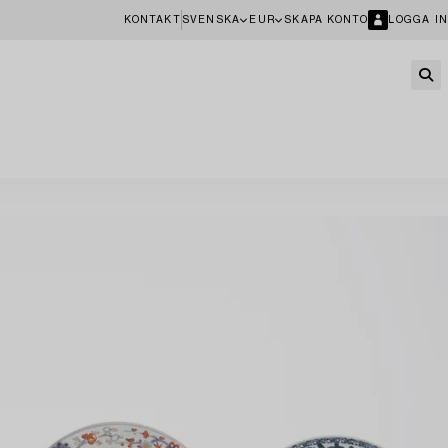
KONTAKT
SVENSKA
EUR
SKAPA KONTO
LOGGA IN