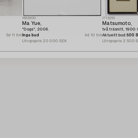
1688630
1719295
Ma Yue,
Matsumoto,
"Dogs", 2006.
två träsnitt, 1900-t
3d 11 tim
Inga bud
4d 10 tim
Aktuellt bud
500 
Utropspris
20 000 SEK
Utropspris
2 500 