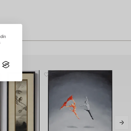
 din
s