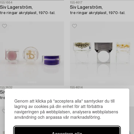
1551664
1554617
Siv Lagerström,
Siv Lagerström,
tre ringar akrylplast, 1970-tal.
tre ringar akrylplast, 1970-tal.
1553632
1554614
Siv Lagerström,
Siv Lagerström,
tre ringar, akrylplast, 1970-tal.
tre ringar akrylplast, 1970-tal.
Genom att klicka på "acceptera alla" samtycker du till
lagring av cookies på din enhet för att förbättra
navigeringen på webbplatsen, analysera webbplatsens
användning och anpassa vår marknadsföring.
Acceptera alla