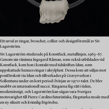
Ett urval av ringar, broscher, collier och designföremål av Siv
Lagerström.
Siv Lagerström studerade på Konstfack, metallinjen, 1963–67.
Genom sin väninna Ingegerd Råman, som också utbildades vid
Konstfack, kom hon i kontakt med tidskriften Idun, som
uppskattade hennes ringar i akrylplast. Dessa kom att säljas mot
postförskott via Idun och tillverkades på Gravyrverken i
Sollentuna under en kort period i början av 1970-talet. De blev
snabbt en internationell succé. Ringarna låg rätt i tiden,
modemässigt, och Lagerström kan sägas vara Sveriges
motsvarighet till Pierre Cardins futuristiska, färgstarka mode med
en ny siluett och kvinnlig frigörelse.