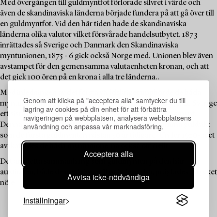
Med övergången till guldmyntfot förlorade silvret i värde och
även de skandinaviska länderna började fundera på att gå över till
en guldmyntfot. Vid den här tiden hade de skandinaviska
länderna olika valutor vilket försvårade handelsutbytet. 1873
inrättades så Sverige och Danmark den Skandinaviska
myntunionen, 1875 - 6 gick också Norge med. Unionen blev även
avstampet för den gemensamma valutaenheten kronan, och att
det gick 100 ören på en krona i alla tre länderna..
Med inledningen av det första världskriget upphörde de båda
Genom att klicka på "acceptera alla" samtycker du till
myntunionerna i praktiken att fungera. Trots det så gjorde Sverige
lagring av cookies på din enhet för att förbättra
ett sista försök 1920 med att på nytt ge ut ett 5-kronorsmynt.
navigeringen på webbplatsen, analysera webbplatsens
Denna gång med Gustav V på åtsidan, och med samma guldvikt
användning och anpassa vår marknadsföring.
som de första guldmynten nästan 50 år tidigare. Under 1920-talet
avskaffades de båda myntunionerna också officiellt.
Acceptera alla
Det är i detta sammanhang som guldmynten på den här
auktionen, både de med Oscar II och de andra, präglades. Mycket
Avvisa icke-nödvändiga
nöje!
Inställningar