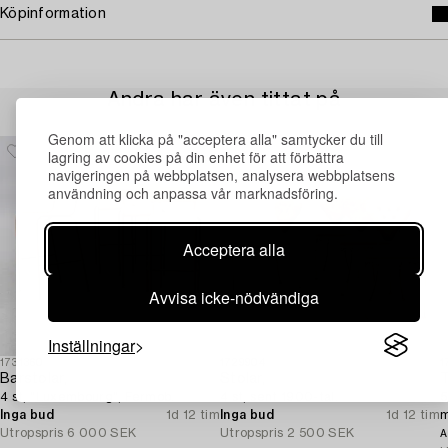
Köpinformation
Andra har även tittat på
Genom att klicka på "acceptera alla" samtycker du till
lagring av cookies på din enhet för att förbättra
navigeringen på webbplatsen, analysera webbplatsens
användning och anpassa vår marknadsföring.
Acceptera alla
Avvisa icke-nödvändiga
Inställningar
1731360
1729904
1
Barstolar,
Stolar,
T
4 st, "Luxembourg", Fermob.
4 st, sent 1900-tal.
5
Inga bud
1d 12 tim
Inga bud
1d 12 tim
m
Utropspris
6 000 SEK
Utropspris
2 500 SEK
A