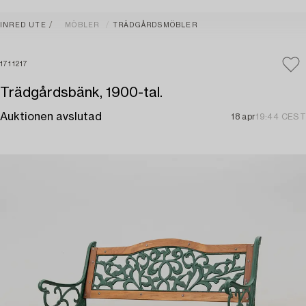
INRED UTE
MÖBLER
TRÄDGÅRDSMÖBLER
1711217
Trädgårdsbänk, 1900-tal.
Auktionen avslutad
18 apr
19:44 CEST