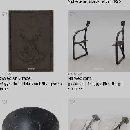
Näfveqvarns Bruk, efter 1925.
1711232
1708408
Swedish Grace,
Näfveqvarn,
väggrelief, tillskriven Näfveqvarns
gavlar till bänk, gjutjärn, tidigt
bruk.
1900-tal.