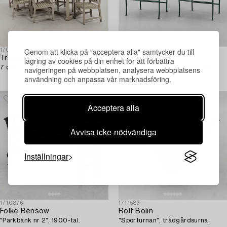
Genom att klicka på "acceptera alla" samtycker du till
1709037
1709365
Trädgårdsmöbler,
Josef Frank
lagring av cookies på din enhet för att förbättra
7 delar, Artwood.
Karmstolar ett par, modell 591,
navigeringen på webbplatsen, analysera webbplatsens
Firma Svenskt Tenn.
användning och anpassa vår marknadsföring.
Acceptera alla
Avvisa icke-nödvändiga
Inställningar
1710876
1711583
Folke Bensow
Rolf Bolin
"Parkbänk nr 2",.1900-tal.
"Sporturnan", trädgårdsurna,