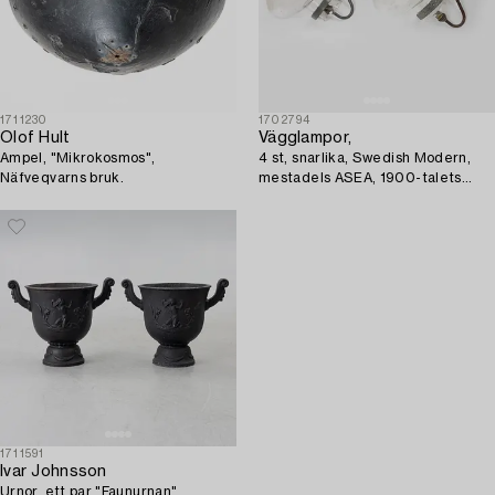
1711230
1702794
Olof Hult
Vägglampor,
Ampel, "Mikrokosmos",
4 st, snarlika, Swedish Modern,
Näfveqvarns bruk.
mestadels ASEA, 1900-talets
mitt.
1711591
Ivar Johnsson
Urnor, ett par "Faunurnan",