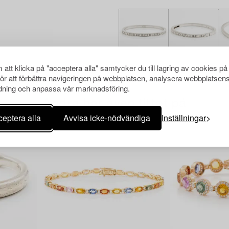
att klicka på "acceptera alla" samtycker du till lagring av cookies på
för att förbättra navigeringen på webbplatsen, analysera webbplatsen
ning och anpassa vår marknadsföring.
Andra har även tittat på
eptera alla
Avvisa icke-nödvändiga
Inställningar