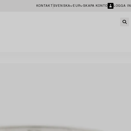
KONTAKT
SVENSKA
EUR
SKAPA KONTO
LOGGA IN