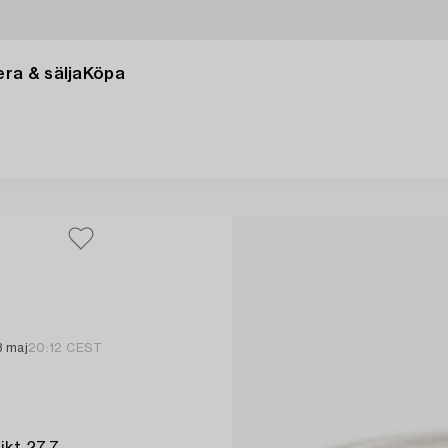
ra & sälja
Köpa
3 maj
20:12 CEST