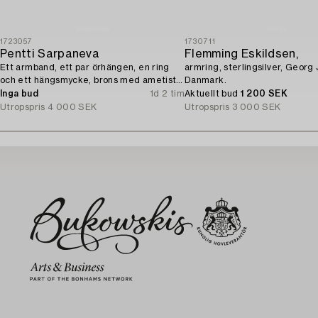
1723057
1730711
Pentti Sarpaneva
Flemming Eskildsen,
Ett armband, ett par örhängen, en ring
armring, sterlingsilver, Georg
och ett hängsmycke, brons med ametist,
Danmark.
Finland 1960-tal.
Inga bud
1d 2 tim
Aktuellt bud
1 200 SEK
Utropspris
4 000 SEK
Utropspris
3 000 SEK