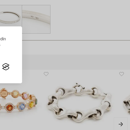
 din
s