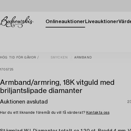
Onlineauktioner
Liveauktioner
Värde
HÖG TID FÖR GÅVOR
SMYCKEN
ARMBAND
1705725
Armband/armring, 18K vitguld med
briljantslipade diamanter
Auktionen avslutad
2
Har du ett liknande föremål du vill få värderat?
Kontakta oss