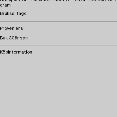
Stämplad WJ. Diamanter totalt ca 1.20 ct. Bredd 4 mm. V
gram.
Bruksslitage.
Proveniens
Buk 30år sen
Köpinformation