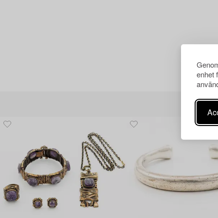
Genom 
enhet 
använd
Acc