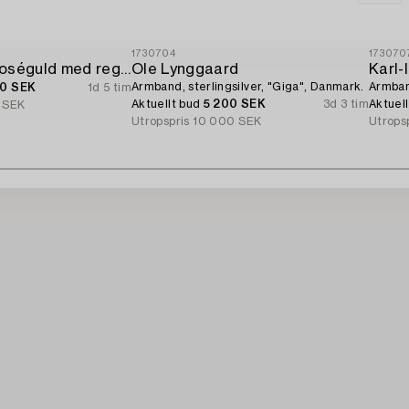
1730704
173070
Armband 18K roséguld med regnbågsfärgade safirer och briljantslipade diamanter.
Ole Lynggaard
Karl
Armband, sterlingsilver, "Giga", Danmark.
Armband
00 SEK
1d 5 tim
Aktuellt bud
5 200 SEK
3d 3 tim
Aktuel
 SEK
Utropspris
10 000 SEK
Utrops