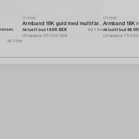
1717855
1717645
Armband 18K guld med multifärgade safirer och runda briljantslipade diamanter.
 Jensen,
Aktuellt bud
1 500 SEK
6d 1 tim
Aktuellt bud
55 0
Utropspris
20 000 SEK
Utropspris
75 000
3d 3 tim