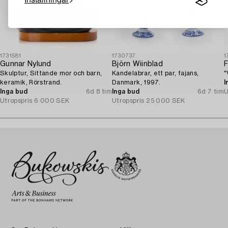
1731581
1730737
1
Gunnar Nylund
Björn Wiinblad
F
Skulptur, Sittande mor och barn,
Kandelabrar, ett par, fajans,
"
keramik, Rörstrand.
Danmark, 1997.
I
Inga bud
6d 8 tim
Inga bud
6d 7 tim
U
Utropspris
6 000 SEK
Utropspris
25 000 SEK