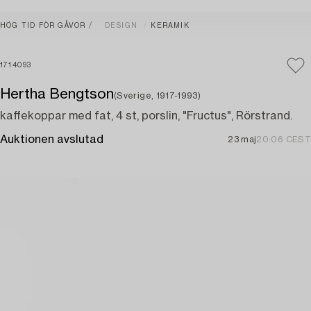
HÖG TID FÖR GÅVOR
DESIGN
KERAMIK
1714093
Hertha Bengtson
(Sverige, 1917-1993)
kaffekoppar med fat, 4 st, porslin, "Fructus", Rörstrand.
Auktionen avslutad
23 maj
20:06 CEST