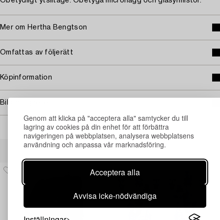
Obetydligt ytslitage. Obetyga micronagg och glasyrmistor.
Mer om Hertha Bengtson
Omfattas av följerätt
Köpinformation
Bildrättigheter
Genom att klicka på "acceptera alla" samtycker du till
lagring av cookies på din enhet för att förbättra
navigeringen på webbplatsen, analysera webbplatsens
användning och anpassa vår marknadsföring.
Andra har även tittat på
Acceptera alla
Avvisa icke-nödvändiga
Inställningar