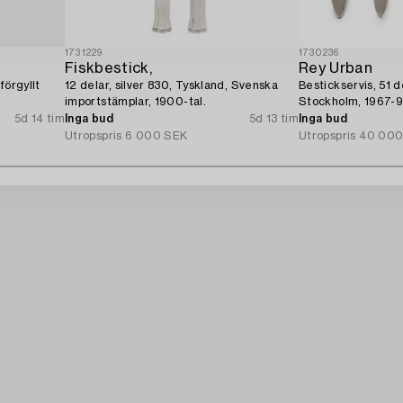
1731229
1730236
Fiskbestick,
Rey Urban
förgyllt
12 delar, silver 830, Tyskland, Svenska
Bestickservis, 51 de
.
importstämplar, 1900-tal.
Stockholm, 1967-9
5d 14 tim
Inga bud
5d 13 tim
Inga bud
Utropspris
6 000 SEK
Utropspris
40 000