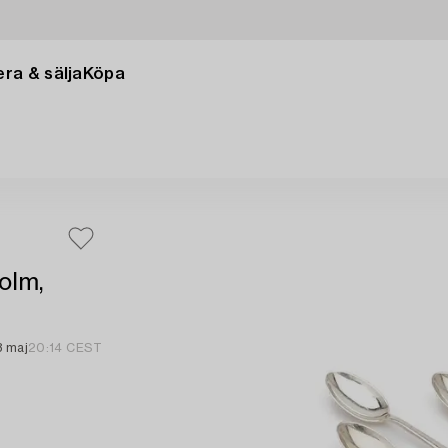
ra & sälja
Köpa
olm,
3 maj
20:14 CEST