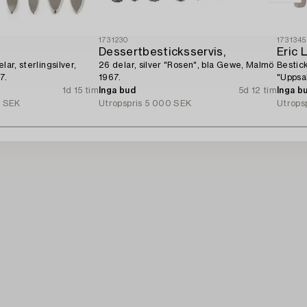
1731230
1731345
Dessertbesticksservis,
Eric 
lar, sterlingsilver,
26 delar, silver "Rosen", bla Gewe, Malmö
Bestick
7.
1967.
"Uppsa
1d 15 tim
Inga bud
5d 12 tim
Inga b
 SEK
Utropspris
5 000 SEK
Utrops