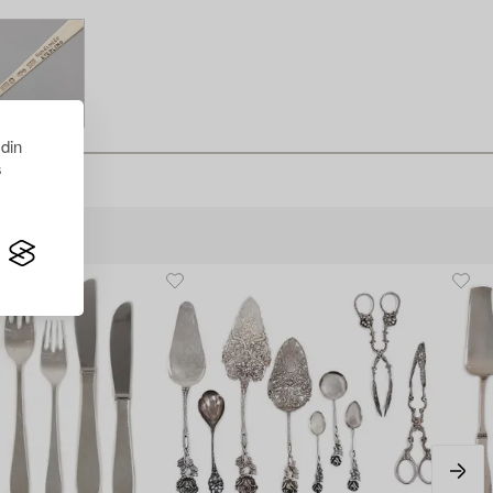
 din
s