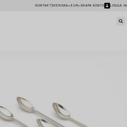
KONTAKT
SVENSKA
EUR
SKAPA KONTO
LOGGA IN