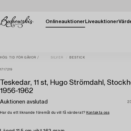
Onlineauktioner
Liveauktioner
Värde
HÖG TID FÖR GÅVOR
SILVER
BESTICK
1717219
Teskedar, 11 st, Hugo Strömdahl, Stockh
1956-1962
Auktionen avslutad
2
Har du ett liknande föremål du vill få värderat?
Kontakta oss