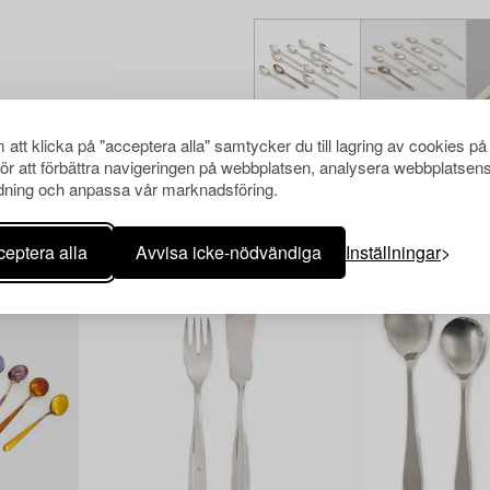
att klicka på "acceptera alla" samtycker du till lagring av cookies på
för att förbättra navigeringen på webbplatsen, analysera webbplatsen
ning och anpassa vår marknadsföring.
Andra har även tittat på
eptera alla
Avvisa icke-nödvändiga
Inställningar