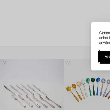
Genom 
enhet 
använd
Acc