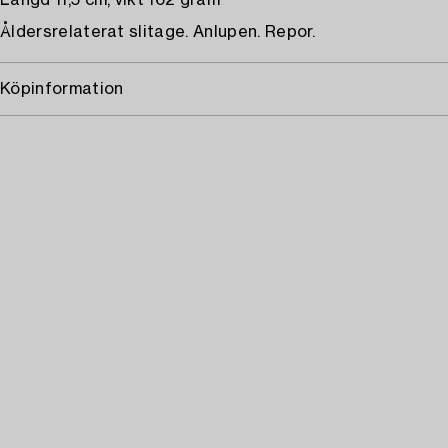
Längd 11,5 cm, vikt 162 gram
Åldersrelaterat slitage. Anlupen. Repor.
Köpinformation