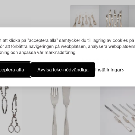
att klicka på "acceptera alla" samtycker du till lagring av cookies på
för att förbättra navigeringen på webbplatsen, analysera webbplatsen
ning och anpassa vår marknadsföring.
Andra har även tittat på
eptera alla
Avvisa icke-nödvändiga
Inställningar