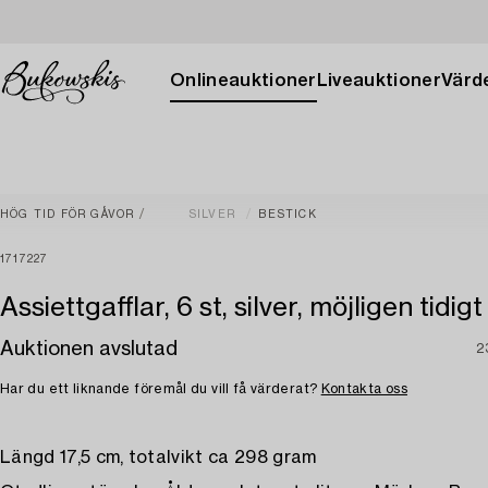
Onlineauktioner
Liveauktioner
Värde
HÖG TID FÖR GÅVOR
SILVER
BESTICK
1717227
Assiettgafflar, 6 st, silver, möjligen tidig
Auktionen avslutad
2
Har du ett liknande föremål du vill få värderat?
Kontakta oss
Längd 17,5 cm, totalvikt ca 298 gram