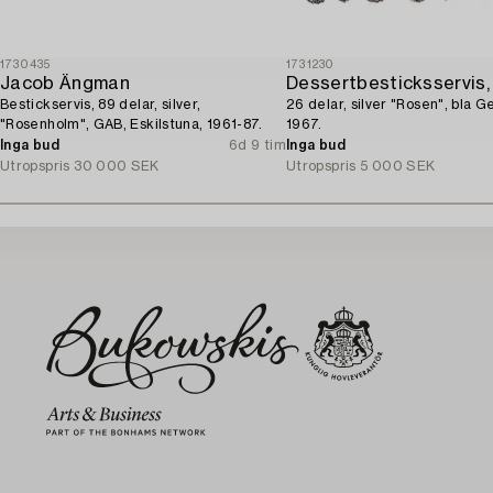
1730435
1731230
Jacob Ängman
Dessertbesticksservis,
Bestickservis, 89 delar, silver,
26 delar, silver "Rosen", bla 
"Rosenholm", GAB, Eskilstuna, 1961-87.
1967.
Inga bud
6d 9 tim
Inga bud
Utropspris
30 000 SEK
Utropspris
5 000 SEK