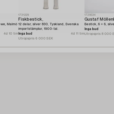
1731229
1729534
Fiskbestick,
Gustaf Möllen
Gewe, Malmö
12 delar, silver 830, Tyskland, Svenska
Bestick, 6 + 6, sil
importstämplar, 1900-tal.
Inga bud
4d 10 tim
Inga bud
4d 11 tim
Utropspris
8 000 
Utropspris
6 000 SEK