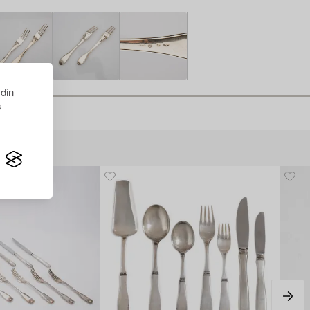
 din
s