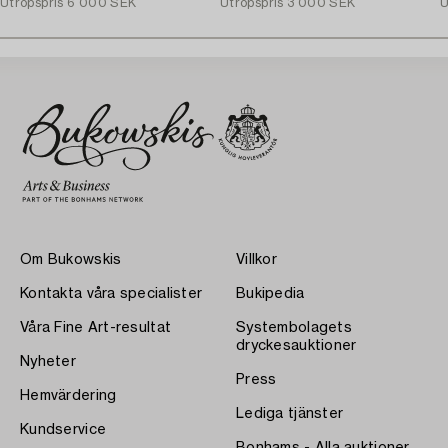
Utropspris
6 000 SEK
Utropspris
3 000 SEK
U
Om Bukowskis
Villkor
Kontakta våra specialister
Bukipedia
Våra Fine Art-resultat
Systembolagets
dryckesauktioner
Nyheter
Press
Hemvärdering
Lediga tjänster
Kundservice