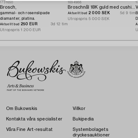
1731650
1694988
1
Brosch,
Broschnål 18K guld med cushionslipad akvamarin och seedpärlor.
V
gammal- och rosenslipade
2 000 SEK
5d 9 tim
B
Aktuellt bud
diamanter, platina.
D
Utropspris
5 000 SEK
250 EUR
3d 12 tim
Aktuellt bud
A
Utropspris
1 200 EUR
U
Om Bukowskis
Villkor
Kontakta våra specialister
Bukipedia
Våra Fine Art-resultat
Systembolagets
dryckesauktioner