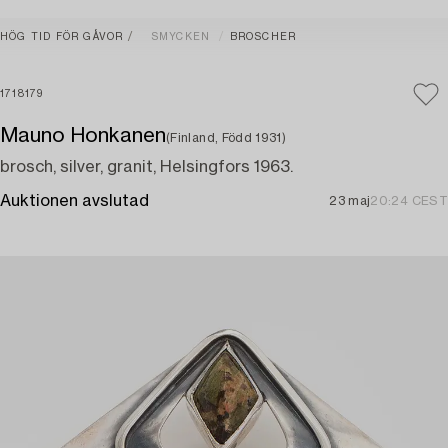
HÖG TID FÖR GÅVOR
SMYCKEN
BROSCHER
1718179
Mauno Honkanen
(Finland, Född 1931)
brosch, silver, granit, Helsingfors 1963.
Auktionen avslutad
23 maj
20:24 CEST