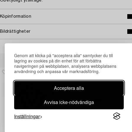
Obetydligt ytslitage.
Köpinformation
Bildrättigheter
Genom att klicka på "acceptera alla" samtycker du till
Andra har även tittat på
lagring av cookies på din enhet för att förbättra
navigeringen på webbplatsen, analysera webbplatsens
användning och anpassa vår marknadsföring.
Acceptera alla
Avvisa icke-nödvändiga
Inställningar