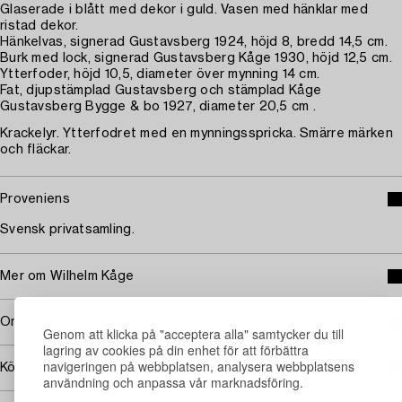
Glaserade i blått med dekor i guld. Vasen med hänklar med
ristad dekor.
Hänkelvas, signerad Gustavsberg 1924, höjd 8, bredd 14,5 cm.
Burk med lock, signerad Gustavsberg Kåge 1930, höjd 12,5 cm.
Ytterfoder, höjd 10,5, diameter över mynning 14 cm.
Fat, djupstämplad Gustavsberg och stämplad Kåge
Gustavsberg Bygge & bo 1927, diameter 20,5 cm .
Krackelyr. Ytterfodret med en mynningsspricka. Smärre märken
och fläckar.
Proveniens
Svensk privatsamling.
Mer om Wilhelm Kåge
Omfattas av följerätt
Genom att klicka på "acceptera alla" samtycker du till
lagring av cookies på din enhet för att förbättra
navigeringen på webbplatsen, analysera webbplatsens
Köpinformation
användning och anpassa vår marknadsföring.