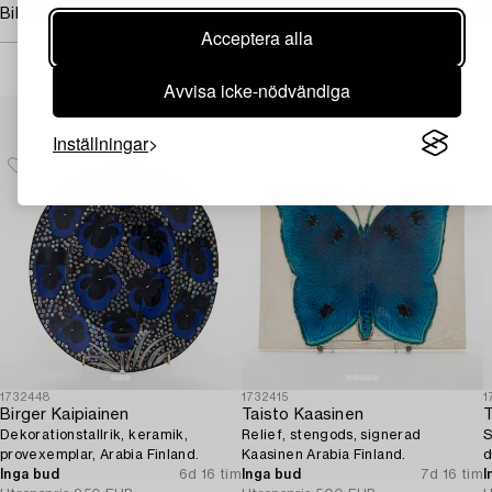
Bildrättigheter
Acceptera alla
Avvisa icke-nödvändiga
Andra har även tittat på
Inställningar
1732448
1732415
1
Birger Kaipiainen
Taisto Kaasinen
Dekorationstallrik, keramik,
Relief, stengods, signerad
S
provexemplar, Arabia Finland.
Kaasinen Arabia Finland.
d
Inga bud
6d 16 tim
Inga bud
7d 16 tim
I