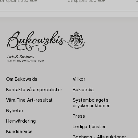
Utropspris
250 EUR
Utropspris
500 EUR
U
Om Bukowskis
Villkor
Kontakta våra specialister
Bukipedia
Våra Fine Art-resultat
Systembolagets
dryckesauktioner
Nyheter
Press
Hemvärdering
Lediga tjänster
Kundservice
Bonhams - Alla auktioner