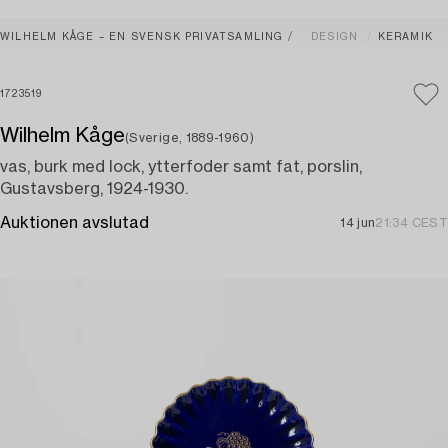
WILHELM KÅGE – EN SVENSK PRIVATSAMLING
DESIGN
KERAMIK
1723519
Wilhelm Kåge
(Sverige, 1889-1960)
vas, burk med lock, ytterfoder samt fat, porslin,
Gustavsberg, 1924-1930.
Auktionen avslutad
14 jun
21:34 CEST