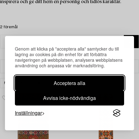
inspirera och ge ditt hem en personlig och tidlös karaktär.
2 föremål
Genom att klicka på "acceptera alla" samtycker du till
lagring av cookies på din enhet för att förbättra
navigeringen på webbplatsen, analysera webbplatsens
användning och anpassa vår marknadsföring.
Filter
Acceptera alla
MATTOR & TEXTIL
RENSA ALLA
Avvisa icke-nödvändiga
Inställningar