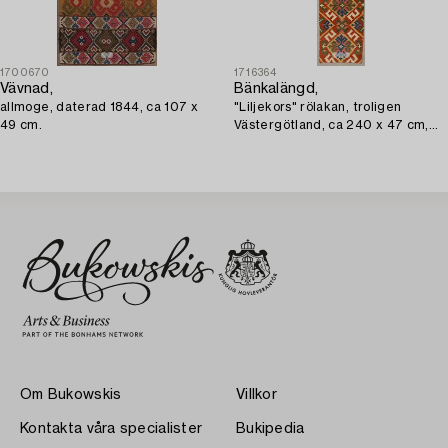
1700670
1716364
Vävnad,
Bänkalängd,
allmoge, daterad 1844, ca 107 x
"Liljekors" rölakan, troligen
49 cm.
Västergötland, ca 240 x 47 cm,
1800-talets första hälft.
Om Bukowskis
Villkor
Kontakta våra specialister
Bukipedia