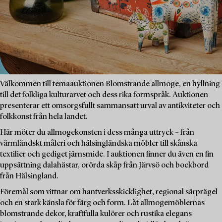
Välkommen till temaauktionen Blomstrande allmoge, en hyllning
till det folkliga kulturarvet och dess rika formspråk. Auktionen
presenterar ett omsorgsfullt sammansatt urval av antikviteter och
folkkonst från hela landet.
Här möter du allmogekonsten i dess många uttryck – från
värmländskt måleri och hälsingländska möbler till skånska
textilier och gediget järnsmide. I auktionen finner du även en fin
uppsättning dalahästar, orörda skåp från Järvsö och bockbord
från Hälsingland.
Föremål som vittnar om hantverksskicklighet, regional särprägel
och en stark känsla för färg och form. Låt allmogemöblernas
blomstrande dekor, kraftfulla kulörer och rustika elegans