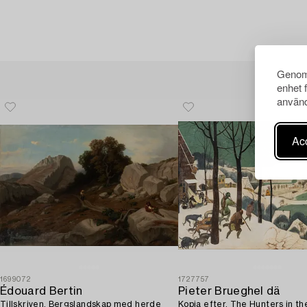
Genom 
enhet 
använd
Acc
1699072
1727757
Édouard Bertin
Pieter Brueghel dä
Tillskriven, Bergslandskap med herde
Kopia efter, The Hunters in th