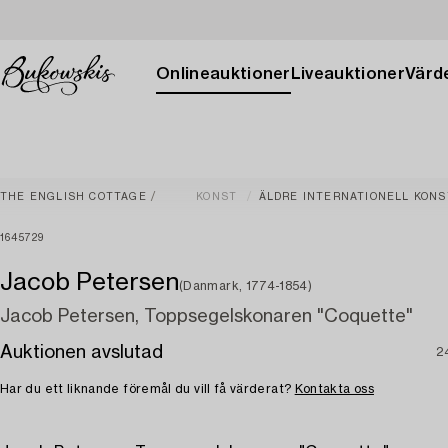
Onlineauktioner
Liveauktioner
Värde
THE ENGLISH COTTAGE
KONST
ÄLDRE INTERNATIONELL KONS
1645729
Jacob Petersen
(Danmark, 1774-1854)
Jacob Petersen, Toppsegelskonaren "Coquette"
Auktionen avslutad
2
Har du ett liknande föremål du vill få värderat?
Kontakta oss