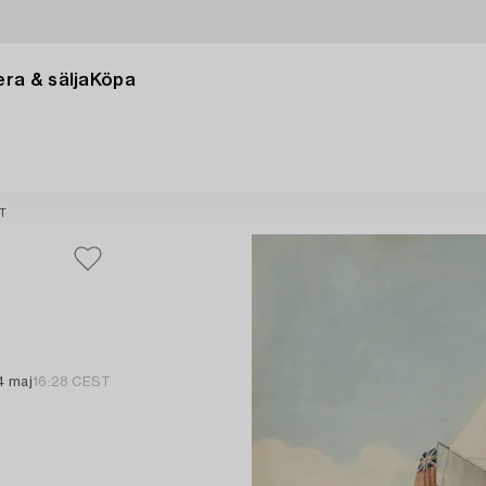
ra & sälja
Köpa
T
4 maj
16:28 CEST