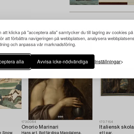
Andra har även tittat på
att klicka på "acceptera alla" samtycker du till lagring av cookies på
för att förbättra navigeringen på webbplatsen, analysera webbplatsen
ning och anpassa vår marknadsföring.
eptera alla
Avvisa icke-nödvändiga
Inställningar
1730084
1707154
Onorio Marinari
e Snow.
Hans art, Botfärdiga Magdalena.
ett par.