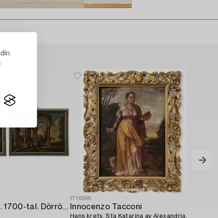
 din
s
1718568
Italiensk skola. 1700-tal. Dörröverstycken,
Innocenzo Tacconi
Hans krets, Sta Katarina av Alexandria.