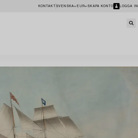
KONTAKT
SVENSKA
EUR
SKAPA KONTO
LOGGA IN