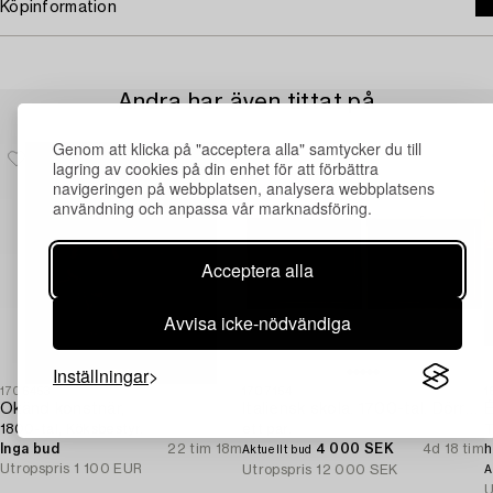
Köpinformation
Andra har även tittat på
Genom att klicka på "acceptera alla" samtycker du till
lagring av cookies på din enhet för att förbättra
navigeringen på webbplatsen, analysera webbplatsens
användning och anpassa vår marknadsföring.
Acceptera alla
Avvisa icke-nödvändiga
Inställningar
1706453
1707154
1
Okänd konstnär,
Italiensk skola. 1700-tal. Dörröverstycken,
É
1800-tal, Köksbestyr.
ett par.
T
Inga bud
22 tim 18m
4 000 SEK
4d 18 tim
h
Aktuellt bud
Utropspris
1 100 EUR
Utropspris
12 000 SEK
A
U