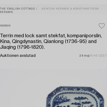
THE ENGLISH COTTAGE
ASIATISK KERAMIK & KONSTHANTVERK
KERAMIK
1699609
Terrin med lock samt stekfat, kompaniporslin,
Kina, Qingdynastin, Qianlong (1736-95) and
Jiaqing (1796-1820).
Auktionen avslutad
24 maj
16:46 CEST