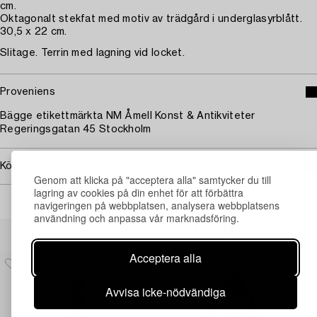
cm.
Oktagonalt stekfat med motiv av trädgård i underglasyrblått.
30,5 x 22 cm.
Slitage. Terrin med lagning vid locket.
Proveniens
Bägge etikettmärkta NM Åmell Konst & Antikviteter
Regeringsgatan 45 Stockholm
Köpinformation
Genom att klicka på "acceptera alla" samtycker du till
lagring av cookies på din enhet för att förbättra
navigeringen på webbplatsen, analysera webbplatsens
användning och anpassa vår marknadsföring.
Andra har även tittat på
Acceptera alla
Avvisa icke-nödvändiga