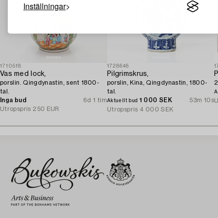
Inställningar
1710518
1728646
1
Vas med lock,
Pilgrimskrus,
P
porslin. Qingdynastin, sent 1800-
porslin, Kina, Qingdynastin, 1800-
2
tal.
tal.
A
Inga bud
6d 1 tim
1 000 SEK
53m 10s
U
Aktuellt bud
Utropspris
250 EUR
Utropspris
4 000 SEK