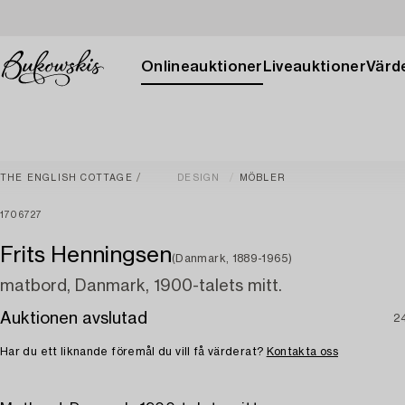
Onlineauktioner
Liveauktioner
Värde
THE ENGLISH COTTAGE
DESIGN
MÖBLER
1706727
Frits Henningsen
(Danmark, 1889-1965)
matbord, Danmark, 1900-talets mitt.
Auktionen avslutad
2
Har du ett liknande föremål du vill få värderat?
Kontakta oss