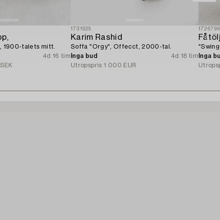
1731925
172679
p,
Karim Rashid
Fåtölj
, 1900-talets mitt.
Soffa "Orgy", Offecct, 2000-tal.
"Swing
4d 16 tim
Inga bud
4d 18 tim
Inga b
 SEK
Utropspris
1 000 EUR
Utrops