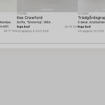
1732195
1730660
Ilse Crawford
Trädgårdsgrup
, Kandya
Soffa, "Sinnerlig", IKEA.
5 delar, Grythyttan
s mitt.
Inga bud
5d 16 tim
Inga bud
5d 17 tim
Utropspris
4 000 SEK
Utropspris
12 000