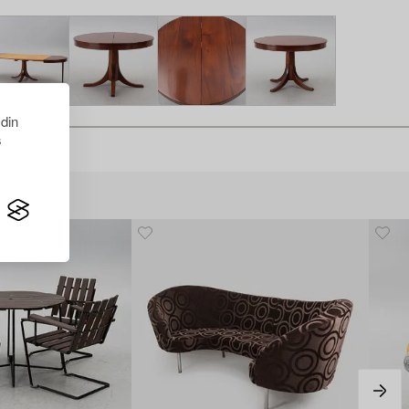
 din
s