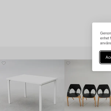
Genom 
enhet 
använd
Acc