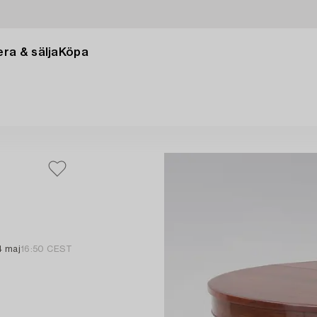
ra & sälja
Köpa
4 maj
16:50 CEST