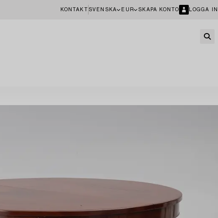
KONTAKT
SVENSKA
EUR
SKAPA KONTO
LOGGA IN