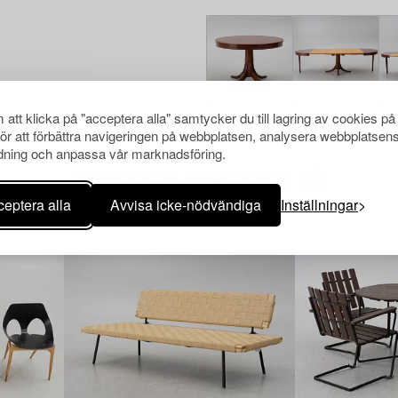
att klicka på "acceptera alla" samtycker du till lagring av cookies på
för att förbättra navigeringen på webbplatsen, analysera webbplatsen
ning och anpassa vår marknadsföring.
Andra har även tittat på
eptera alla
Avvisa icke-nödvändiga
Inställningar