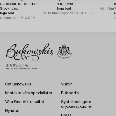
Ljusstakar, ett par, silver,
4 st, silver.
e
Stockholm.
Inga bud
4d 11 tim
1
Inga bud
3d 13 tim
Utropspris
3 000 SEK
A
Utropspris
2 500 SEK
U
Om Bukowskis
Villkor
Kontakta våra specialister
Bukipedia
Våra Fine Art-resultat
Systembolagets
dryckesauktioner
Nyheter
Press