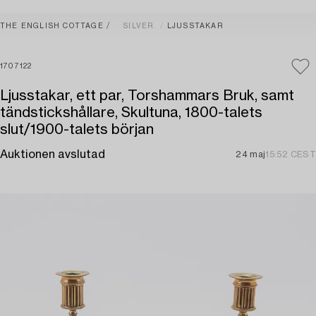
THE ENGLISH COTTAGE
SILVER
LJUSSTAKAR
1707122
Ljusstakar, ett par, Torshammars Bruk, samt
tändstickshållare, Skultuna, 1800-talets
slut/1900-talets början
Auktionen avslutad
24 maj
15:52 CEST