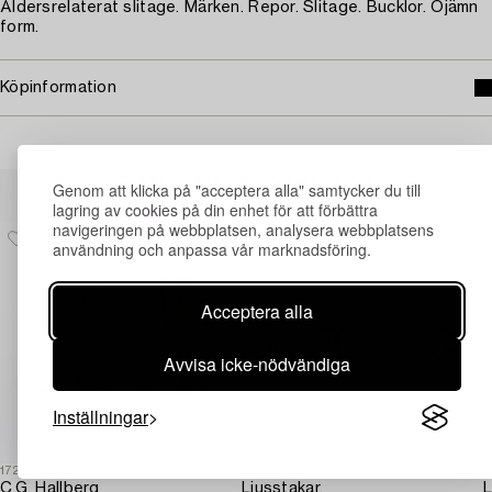
Åldersrelaterat slitage. Märken. Repor. Slitage. Bucklor. Ojämn
form.
Köpinformation
Andra har även tittat på
Genom att klicka på "acceptera alla" samtycker du till
lagring av cookies på din enhet för att förbättra
navigeringen på webbplatsen, analysera webbplatsens
användning och anpassa vår marknadsföring.
Acceptera alla
Avvisa icke-nödvändiga
Inställningar
1729369
1731005
1
C.G. Hallberg
Ljusstakar,
L