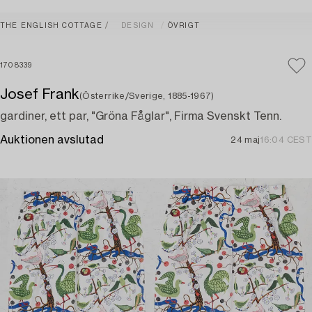
THE ENGLISH COTTAGE
DESIGN
ÖVRIGT
1708339
Josef Frank
(Österrike/Sverige, 1885-1967)
gardiner, ett par, "Gröna Fåglar", Firma Svenskt Tenn.
Auktionen avslutad
24 maj
16:04 CEST