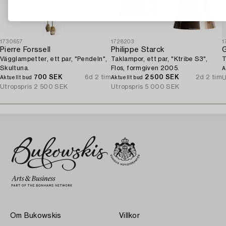
1730657
1728203
1
Pierre Forssell
Philippe Starck
G
Vägglampetter, ett par, "Pendeln",
Taklampor, ett par, "Ktribe S3",
T
Skultuna.
Flos, formgiven 2005.
A
700 SEK
6d 2 tim
2 500 SEK
2d 2 tim
U
Aktuellt bud
Aktuellt bud
Utropspris
2 500 SEK
Utropspris
5 000 SEK
Om Bukowskis
Villkor