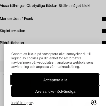
Vissa fällningar. Obetydliga fläckar. Ställvis något blekt.
Mer om Josef Frank
Köpinformation
Bildrättigheter
Genom att klicka på "acceptera alla" samtycker du till
lagring av cookies på din enhet för att förbättra
navigeringen på webbplatsen, analysera webbplatsens
Andra har även tittat på
användning och anpassa vår marknadsföring.
Acceptera alla
Avvisa icke-nödvändiga
Inställningar