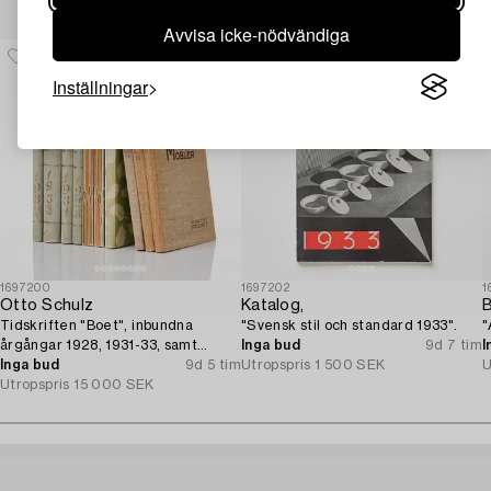
Andra har även tittat på
Avvisa icke-nödvändiga
Inställningar
1697200
1697202
1
Otto Schulz
Katalog,
B
Tidskriften "Boet", inbundna
"Svensk stil och standard 1933".
"
årgångar 1928, 1931-33, samt
Inga bud
9d 7 tim
I
lösnummer + tre "Nya Möbler" och
Inga bud
9d 5 tim
Utropspris
1 500 SEK
U
jubileumspublikation 1945.
Utropspris
15 000 SEK