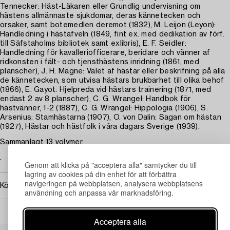
Tennecker: Häst-Läkaren eller Grundlig undervisning om
hästens allmännaste sjukdomar, deras kännetecken och
orsaker, samt botemedlen deremot (1832), M. Leijon (Leyon):
Handledning i hästafveln (1849, fint ex. med dedikation av förf.
till Säfstaholms bibliotek samt exlibris), E. F. Seidler:
Handledning för kavalleriofficerare, beridare och vänner af
ridkonsten i fält- och tjensthästens inridning (1861, med
planscher), J. H. Magne: Valet af hästar eller beskrifning på alla
de kännetecken, som utvisa hästars brukbarhet till olika behof
(1866), E. Gayot: Hjelpreda vid hästars trainering (1871, med
endast 2 av 8 planscher), C. G. Wrangel: Handbok för
hästvänner, 1-2 (1887), C. G. Wrangel: Hippologia (1906), S.
Arsenius: Stamhästarna (1907), O. von Dalin: Sagan om hästan
(1927), Hästar och hästfolk i våra dagars Sverige (1939).
Sammanlagt 13 volymer.
.
Genom att klicka på "acceptera alla" samtycker du till
lagring av cookies på din enhet för att förbättra
navigeringen på webbplatsen, analysera webbplatsens
Köpinformation
användning och anpassa vår marknadsföring.
Acceptera alla