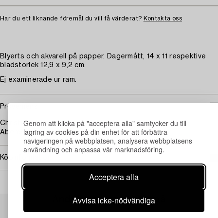
Har du ett liknande föremål du vill få värderat?
Kontakta oss
Blyerts och akvarell på papper. Dagermått, 14 x 11 respektive
bladstorlek 12,9 x 9,2 cm.
Ej examinerade ur ram.
Proveniens
Genom att klicka på "acceptera alla" samtycker du till
Christie's, "The Astor Collection from Tillypronie,
lagring av cookies på din enhet för att förbättra
Aberdeenshire", 2017.
navigeringen på webbplatsen, analysera webbplatsens
användning och anpassa vår marknadsföring.
Köpinformation
Acceptera alla
Andra har även tittat på
Avvisa icke-nödvändiga