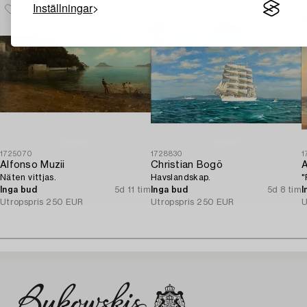
Inställningar
1725070
1728830
1
Alfonso Muzii
Christian Bogö
A
Näten vittjas.
Havslandskap.
"
Inga bud
5d 11 tim
Inga bud
5d 8 tim
I
Utropspris
250 EUR
Utropspris
250 EUR
U