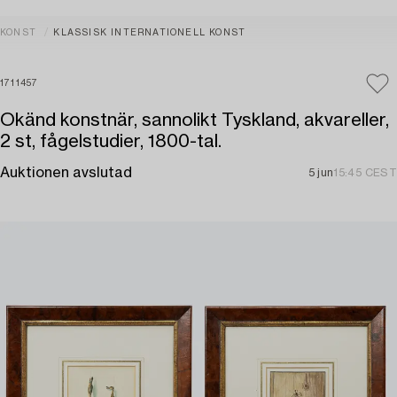
KONST
KLASSISK INTERNATIONELL KONST
1711457
Okänd konstnär, sannolikt Tyskland, akvareller,
2 st, fågelstudier, 1800-tal.
Auktionen avslutad
5 jun
15:45 CEST