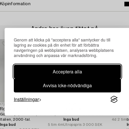
Köpinformation
Andra har även tittat på
Genom att klicka på "acceptera alla" samtycker du till
lagring av cookies på din enhet för att förbättra
navigeringen på webbplatsen, analysera webbplatsens
användning och anpassa vår marknadsföring.
Acceptera alla
Avvisa icke-nödvändiga
Inställningar
1729044
1726950
1
Rodolfo Dordoni
Taklampa,
B
Golvlampa, "Orione", Artemide,
1900-talets senare del.
M
Italien, 2000-tal.
Inga bud
4d 2 tim
b
Inga bud
5 tim 4m
Utropspris
3 000 SEK
I