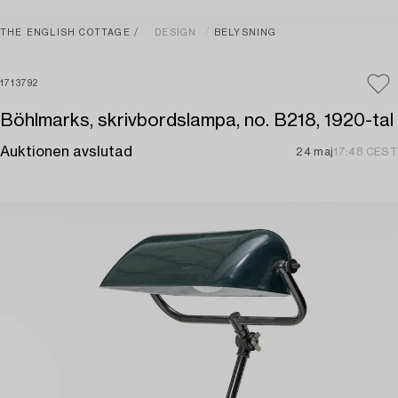
THE ENGLISH COTTAGE
DESIGN
BELYSNING
1713792
Böhlmarks, skrivbordslampa, no. B218, 1920-tal
Auktionen avslutad
24 maj
17:48 CEST