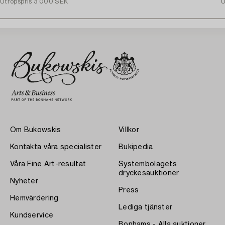
Utropspris
3 000 SEK
U
Om Bukowskis
Villkor
Kontakta våra specialister
Bukipedia
Våra Fine Art-resultat
Systembolagets
dryckesauktioner
Nyheter
Press
Hemvärdering
Lediga tjänster
Kundservice
Bonhams - Alla auktioner