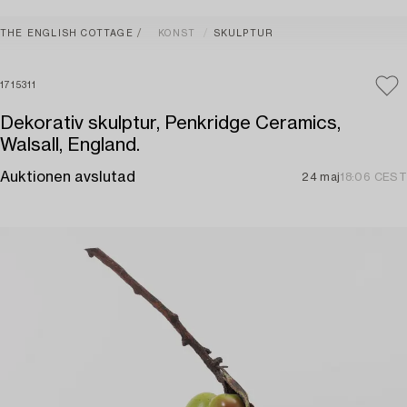
THE ENGLISH COTTAGE
KONST
SKULPTUR
1715311
Dekorativ skulptur, Penkridge Ceramics,
Walsall, England.
Auktionen avslutad
24 maj
18:06 CEST