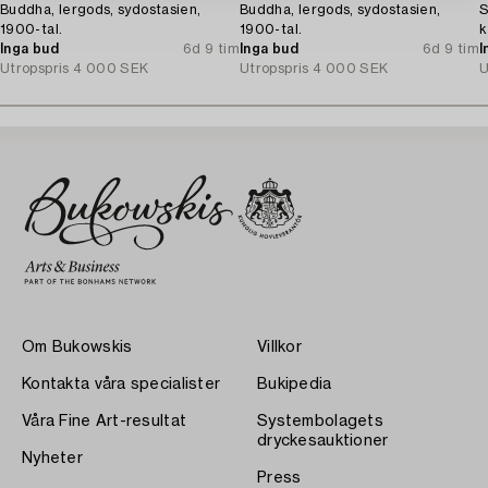
Buddha, lergods, sydostasien,
Buddha, lergods, sydostasien,
S
1900-tal.
1900-tal.
k
Inga bud
6d 9 tim
Inga bud
6d 9 tim
I
Utropspris
4 000 SEK
Utropspris
4 000 SEK
U
Om Bukowskis
Villkor
Kontakta våra specialister
Bukipedia
Våra Fine Art-resultat
Systembolagets
dryckesauktioner
Nyheter
Press