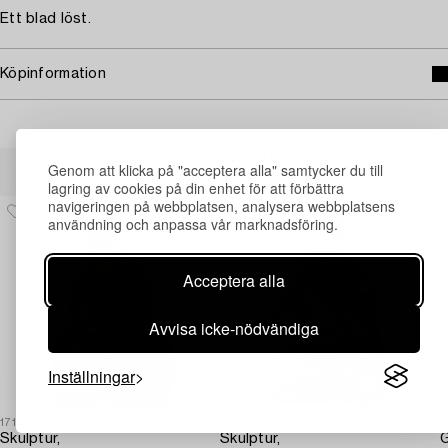
Ett blad löst.
Köpinformation
Andra har även tittat på
Genom att klicka på "acceptera alla" samtycker du till
lagring av cookies på din enhet för att förbättra
navigeringen på webbplatsen, analysera webbplatsens
användning och anpassa vår marknadsföring.
Acceptera alla
Avvisa icke-nödvändiga
Inställningar
1717294
1717293
1
Skulptur,
Skulptur,
G