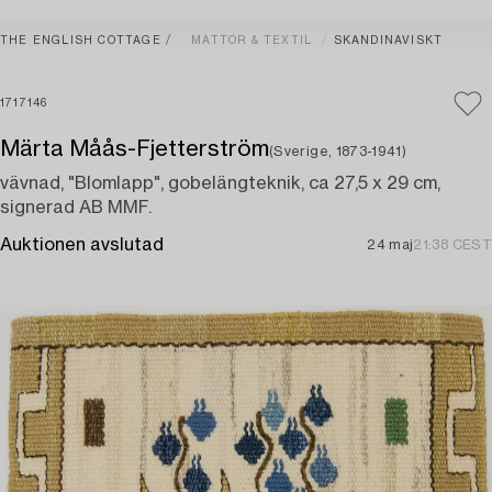
THE ENGLISH COTTAGE
MATTOR & TEXTIL
SKANDINAVISKT
1717146
Märta Måås-Fjetterström
(Sverige, 1873-1941)
vävnad, "Blomlapp", gobelängteknik, ca 27,5 x 29 cm,
signerad AB MMF.
Auktionen avslutad
24 maj
21:38 CEST