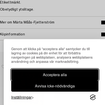
Etikettmärkt.
Obetydligt ytslitage.
Mer om Märta Måås-Fjetterström
Köpinformation
Genom att klicka på "acceptera alla" samtycker du till
lagring av cookies på din enhet för att förbättra
Andra har även tittat på
navigeringen på webbplatsen, analysera webbplatsens
användning och anpassa vår marknadsföring.
Acceptera alla
Avvisa icke-nödvändiga
Inställningar