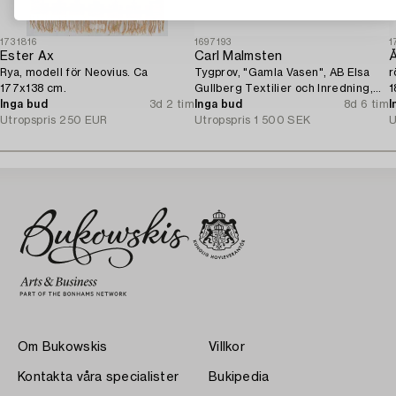
1731816
1697193
1
Ester Ax
Carl Malmsten
Å
Rya, modell för Neovius. Ca
Tygprov, "Gamla Vasen", AB Elsa
r
177x138 cm.
Gullberg Textilier och Inredning,
1
Inga bud
3d 2 tim
Stockholm, 1920-tal.
Inga bud
8d 6 tim
I
Utropspris
250 EUR
Utropspris
1 500 SEK
U
Om Bukowskis
Villkor
Kontakta våra specialister
Bukipedia