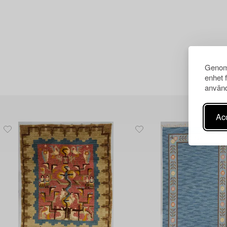
Genom 
enhet 
använd
Acc