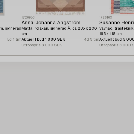
1726983
1726160
Anna-Johanna Ångström
Susanne Henr
cm, signerad
Matta, rölakan, signerad Å, ca 285 x 200
Vävnad, trasteknik
cm.
163 x 118 cm.
5d 1 tim
Aktuellt bud
1 000 SEK
4d 3 tim
Aktuellt bud
3 00
Utropspris
3 000 SEK
Utropspris
3 000 