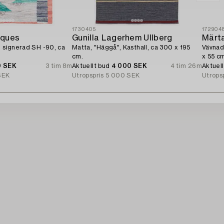
1730405
172904
iques
Gunilla Lagerhem Ullberg
Märt
, signerad SH -90, ca
Matta, "Häggå", Kasthall, ca 300 x 195
Vävnad
cm.
x 55 c
0 SEK
3 tim 8m
Aktuellt bud
4 000 SEK
4 tim 26m
Aktuel
SEK
Utropspris
5 000 SEK
Utrops