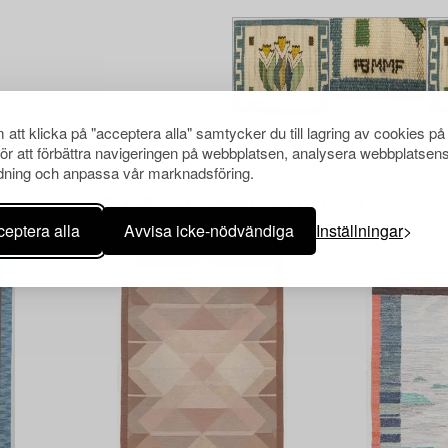
att klicka på "acceptera alla" samtycker du till lagring av cookies på
för att förbättra navigeringen på webbplatsen, analysera webbplatsen
ning och anpassa vår marknadsföring.
Andra har även tittat på
eptera alla
Avvisa icke-nödvändiga
Inställningar