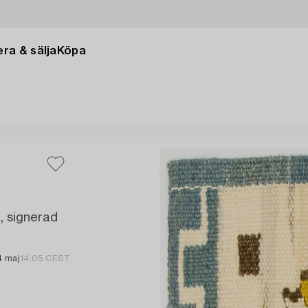
ra & sälja
Köpa
, signerad
4 maj
14:05 CEST