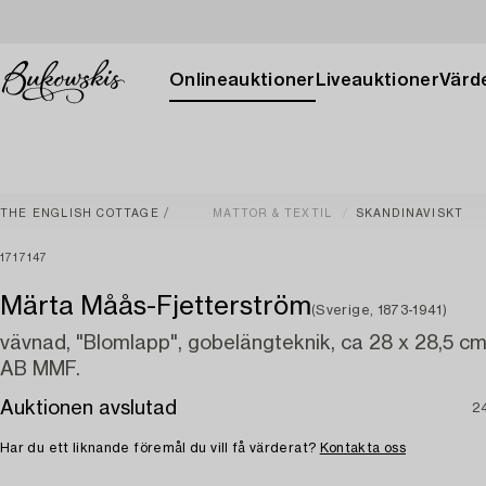
Onlineauktioner
Liveauktioner
Värde
THE ENGLISH COTTAGE
MATTOR & TEXTIL
SKANDINAVISKT
1717147
Märta Måås-Fjetterström
(Sverige, 1873-1941)
vävnad, "Blomlapp", gobelängteknik, ca 28 x 28,5 cm
AB MMF.
Auktionen avslutad
2
Har du ett liknande föremål du vill få värderat?
Kontakta oss