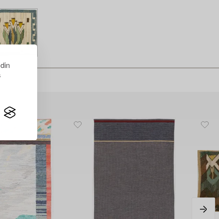
 din
s