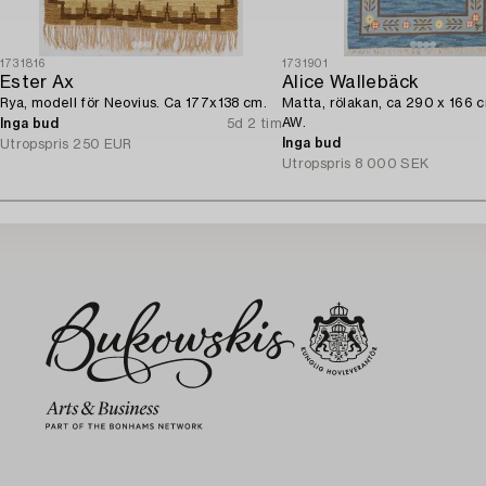
1731816
1731901
Ester Ax
Alice Wallebäck
Rya, modell för Neovius. Ca 177x138 cm.
Matta, rölakan, ca 290 x 166 
AW.
Inga bud
5d 2 tim
Inga bud
Utropspris
250 EUR
Utropspris
8 000 SEK