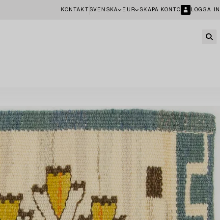
KONTAKT
SVENSKA
EUR
SKAPA KONTO
LOGGA IN