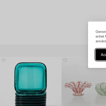
Genom 
enhet 
använd
Acc