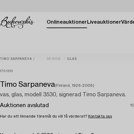
Onlineauktioner
Liveauktioner
Värde
TIMO SARPANEVA
DESIGN
GLAS
1701313
Timo Sarpaneva
(Finland, 1926-2006)
vas, glas, modell 3530, signerad Timo Sarpaneva.
Auktionen avslutad
1
Har du ett liknande föremål du vill få värderat?
Kontakta oss