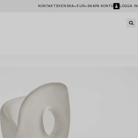
KONTAKT
SVENSKA
EUR
SKAPA KONTO
LOGGA IN