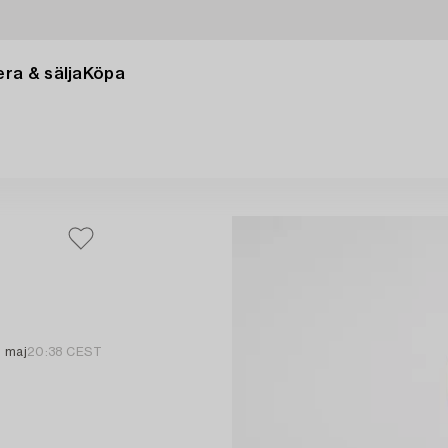
ra & sälja
Köpa
0 maj
20:38 CEST