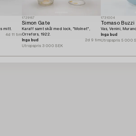
1729167
1731004
Simon Gate
Tomaso Buzzi
s mitt.
Karaff samt skål med lock, "Molnet",
Vas, Venini, Murano,
Orrefors, 1922.
4d 11 tim
Inga bud
Inga bud
2d 9 tim
Utropspris
5 000 
Utropspris
3 000 SEK