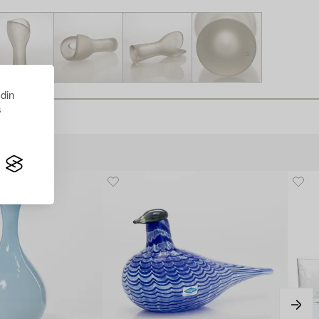
 din
s