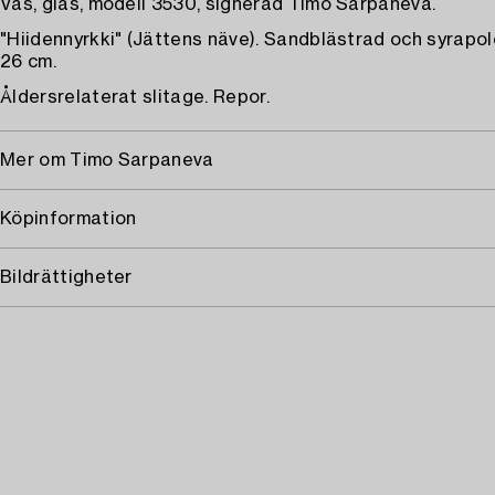
Vas, glas, modell 3530, signerad Timo Sarpaneva.
"Hiidennyrkki" (Jättens näve). Sandblästrad och syrapol
26 cm.
Åldersrelaterat slitage. Repor.
Mer om Timo Sarpaneva
Köpinformation
Bildrättigheter