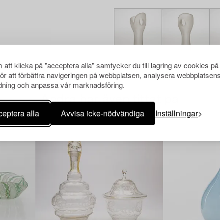
att klicka på "acceptera alla" samtycker du till lagring av cookies på
för att förbättra navigeringen på webbplatsen, analysera webbplatsen
ning och anpassa vår marknadsföring.
Andra har även tittat på
eptera alla
Avvisa icke-nödvändiga
Inställningar