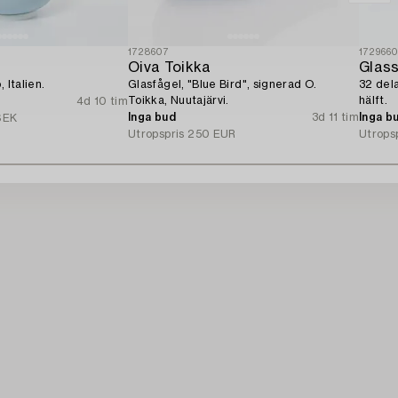
1728607
172966
Oiva Toikka
Glass
 Italien.
Glasfågel, "Blue Bird", signerad O.
32 dela
Toikka, Nuutajärvi.
hälft.
4d 10 tim
Inga bud
3d 11 tim
Inga b
SEK
Utropspris
250 EUR
Utrops