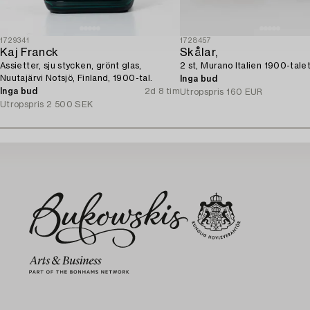
1729341
1728457
Kaj Franck
Skålar,
Assietter, sju stycken, grönt glas,
2 st, Murano Italien 1900-talet
Nuutajärvi Notsjö, Finland, 1900-tal.
Inga bud
Inga bud
2d 8 tim
Utropspris
160 EUR
Utropspris
2 500 SEK