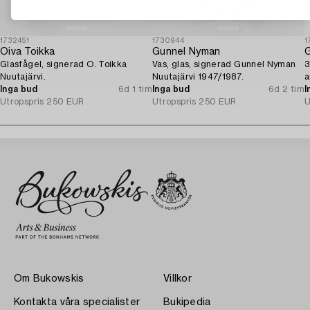
1732451
1730944
1
Oiva Toikka
Gunnel Nyman
G
Glasfågel, signerad O. Toikka
Vas, glas, signerad Gunnel Nyman
3
Nuutajärvi.
Nuutajärvi 1947/1987.
a
Inga bud
6d 1 tim
Inga bud
6d 2 tim
I
Utropspris
250 EUR
Utropspris
250 EUR
U
Om Bukowskis
Villkor
Kontakta våra specialister
Bukipedia