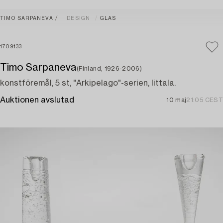
TIMO SARPANEVA
DESIGN
GLAS
1709133
Timo Sarpaneva
(Finland, 1926-2006)
konstföremål, 5 st, "Arkipelago"-serien, Iittala.
Auktionen avslutad
10 maj
21:05 CEST