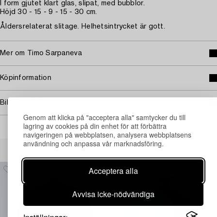
I form gjutet klart glas, slipat, med bubblor.
Höjd 30 - 15 - 9 - 15 - 30 cm.
Åldersrelaterat slitage. Helhetsintrycket är gott.
Mer om Timo Sarpaneva
Köpinformation
Bildrättigheter
Genom att klicka på "acceptera alla" samtycker du till
lagring av cookies på din enhet för att förbättra
navigeringen på webbplatsen, analysera webbplatsens
användning och anpassa vår marknadsföring.
Andra har även tittat på
Acceptera alla
Avvisa icke-nödvändiga