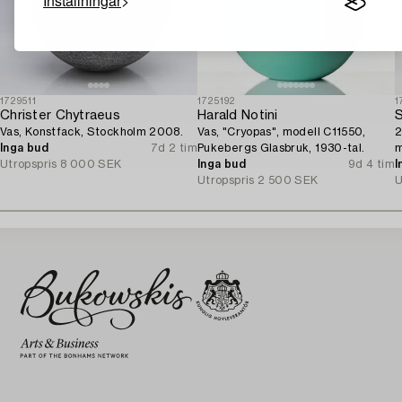
Inställningar
1729511
1725192
1
Christer Chytraeus
Harald Notini
S
Vas, Konstfack, Stockholm 2008.
Vas, "Cryopas", modell C11550,
2
Inga bud
7d 2 tim
Pukebergs Glasbruk, 1930-tal.
m
Utropspris
8 000 SEK
Inga bud
9d 4 tim
I
Utropspris
2 500 SEK
U