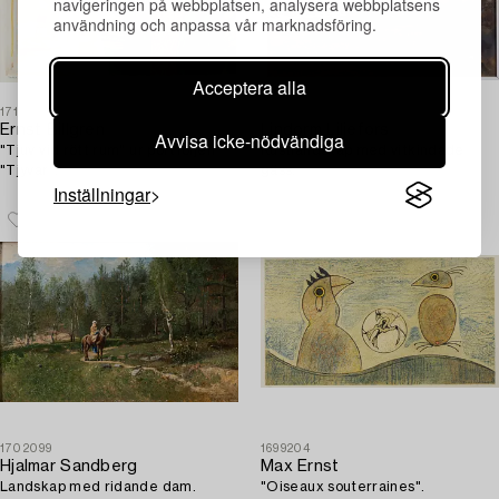
navigeringen på webbplatsen, analysera webbplatsens
användning och anpassa vår marknadsföring.
Acceptera alla
1711132
1695009
Ernst Billgren
Lindorm Liljefors
Avvisa icke-nödvändiga
"Tjuv vid rött rum" ur portföljen
Kustlandskap med vitkindade
"Tjyvar".
gäss.
Inställningar
1702099
1699204
Hjalmar Sandberg
Max Ernst
Landskap med ridande dam.
"Oiseaux souterraines".