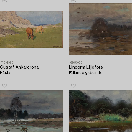
1704995
1695008
Gustaf Ankarcrona
Lindorm Liljefors
Hästar.
Fällande gräsänder.