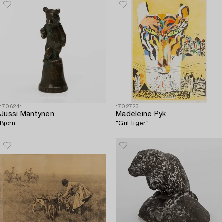
1706241
1702723
Jussi Mäntynen
Madeleine Pyk
Björn.
"Gul tiger".