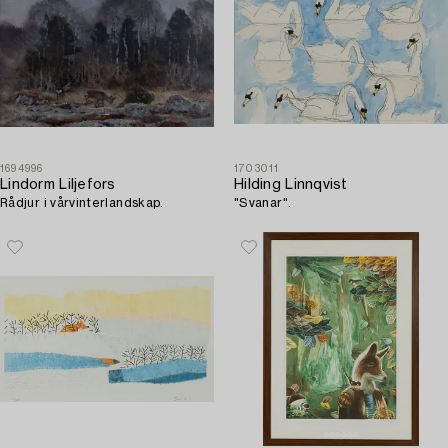
1694996
1703011
Lindorm Liljefors
Hilding Linnqvist
Rådjur i vårvinterlandskap.
"Svanar".