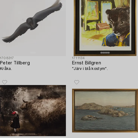
1708317
1711134
Peter Tillberg
Ernst Billgren
Kråka.
"Järv i blå kostym".