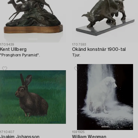
1709439
1707593
Kent Ullberg
Okänd konstnär 1900-tal
"Pronghorn Pyramid".
Tjur.
1710407
1591925
Joakim Johansson
William Wegman