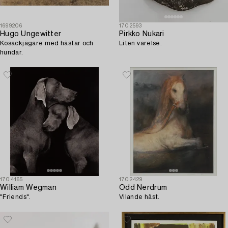
1699206
1702593
Hugo Ungewitter
Pirkko Nukari
Kosackjägare med hästar och
Liten varelse.
hundar.
1704165
1702429
William Wegman
Odd Nerdrum
"Friends".
Vilande häst.