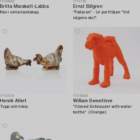
1709882
1711735
Britta Marakatt-Labba
Ernst Billgren
Räv i vinterlandskap.
"Pallaren" - Ur portföljen "Vid
vägens slut".
1710576
1709508
Henrik Allert
William Sweetlove
Tupp och höna.
"Cloned Schnauzer with water
bottle". (Orange).