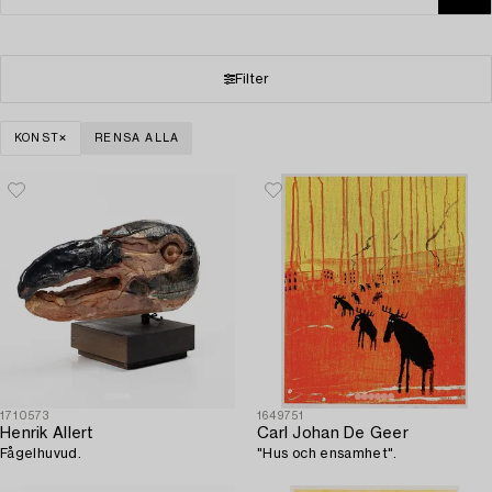
Filter
KONST
RENSA ALLA
1710573
1649751
Henrik Allert
Carl Johan De Geer
Fågelhuvud.
"Hus och ensamhet".