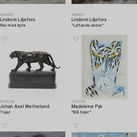
1695007
1695011
Lindorm Liljefors
Lindorm Liljefors
Räv med byte.
"Lyftande änder".
1708740
1702722
Johan Axel Wetterlund
Madeleine Pyk
Tiger.
"Blå tiger".