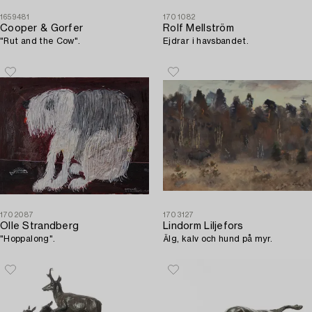
1659481
1701082
Cooper & Gorfer
Rolf Mellström
"Rut and the Cow".
Ejdrar i havsbandet.
1702087
1703127
Olle Strandberg
Lindorm Liljefors
"Hoppalong".
Älg, kalv och hund på myr.