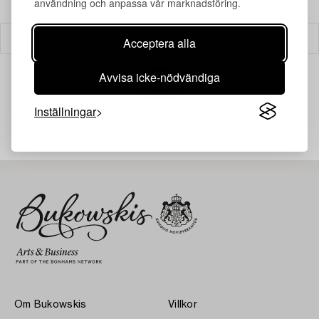
användning och anpassa vår marknadsföring.
Filter
Acceptera alla
Avvisa icke-nödvändiga
Inställningar
Din sökning gav ingen träff just nu.
Om Bukowskis
Villkor