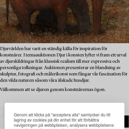
Djurvärlden har varit en ständig källa för inspiration för
konstnärer. I temaauktionen Djur i konsten lyfter vi fram ett urval
av djurskildringar från klassisk realism till mer expressiva och
personliga tolkningar. Auktionen presenterar en blandning av
skulptur, fotografi och målerikonst som fångar vår fascination för
den vilda naturen såsom våra älskade husdjur.
Välkommen att se djuren genom konstnärernas ögon.
Genom att klicka på "acceptera alla" samtycker du till
lagring av cookies på din enhet för att förbättra
navigeringen på webbplatsen, analysera webbplatsens