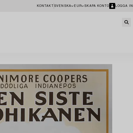
KONTAKT
SVENSKA
EUR
SKAPA KONTO
LOGGA IN