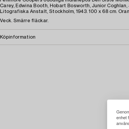
Fenimore Coopers odödliga indianepos Den Siste Mohik
Carey, Edwina Booth, Hobart Bosworth, Junior Coghlan, 
Litografiska Anstalt, Stockholm, 1943. 100 x 68 cm. Ora
Veck. Smärre fläckar.
Köpinformation
Genom 
enhet 
använd