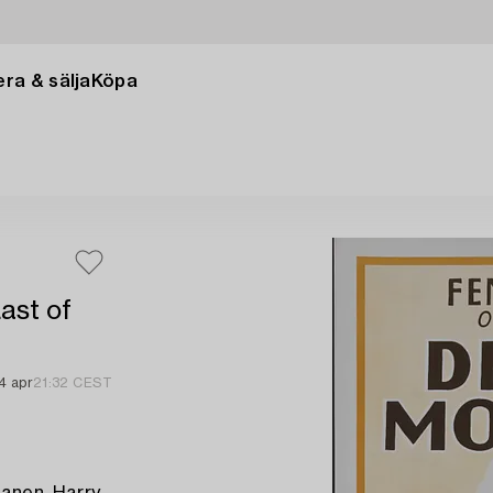
ra & sälja
Köpa
ast of
4 apr
21:32 CEST