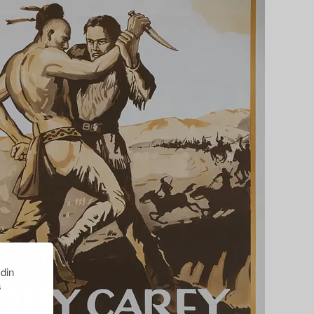
 din
s