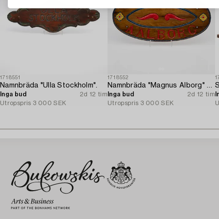
1718551
1718552
1
Namnbräda "Ulla Stockholm".
Namnbräda "Magnus Alborg" / "Veritas XXII Köbenhavn".
Inga bud
2d 12 tim
Inga bud
2d 12 tim
I
Utropspris
3 000 SEK
Utropspris
3 000 SEK
U