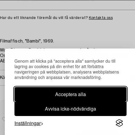
Har du ett liknande föremål du vill få värderat?
Kontakta oss
Filmaffisch, "Bambi", 1969.
Walt Disneys Bambi. I samma program ingår den
Oscarsbelönade Nalle Puh och den stormiga dagen. Tryckeri
Genom att klicka på "acceptera alla" samtycker du till
AB Småland, Jönköping, 1969. 100 x 70 cm. Oramad.
lagring av cookies på din enhet för att förbättra
navigeringen på webbplatsen, analysera webbplatsens
användning och anpassa vår marknadsföring.
Köpinformation
Acceptera alla
Andra har även tittat på
Avvisa icke-nödvändiga
Inställningar