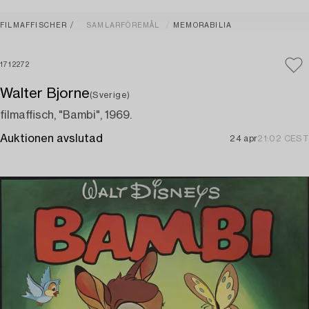
FILMAFFISCHER
SAMLARFÖREMÅL
MEMORABILIA
1712272
Walter Bjorne
(Sverige)
filmaffisch, "Bambi", 1969.
Auktionen avslutad
24 apr
21:02 CEST