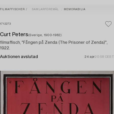
FILMAFFISCHER
SAMLARFÖREMÅL
MEMORABILIA
1712273
Curt Peters
(Sverige, 1900-1982)
filmaffisch, "Fången på Zenda (The Prisoner of Zenda)",
1922.
Auktionen avslutad
24 apr
20:58 CEST