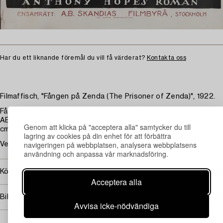
Har du ett liknande föremål du vill få värderat?
Kontakta oss
Filmaffisch, "Fången på Zenda (The Prisoner of Zenda)", 1922.
Fången på Zenda, drama i 5 akter efter Anthony Hopes roman,
AB Skandias Filmbyrå, Lito Svensk Konstindustri, 1922. 90 x 60
Genom att klicka på "acceptera alla" samtycker du till
cm. Oramad.
lagring av cookies på din enhet för att förbättra
navigeringen på webbplatsen, analysera webbplatsens
Veck. Fläckar.
användning och anpassa vår marknadsföring.
Köpinformation
Acceptera alla
Bildrättigheter
Avvisa icke-nödvändiga