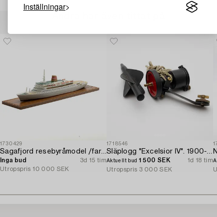
Inställningar
Andra har även tittat på
1730429
1718546
1
Sagafjord resebyråmodel /fartygsmodel.
Släplogg "Excelsior IV". 1900-talets mitt.
N
Inga bud
3d 15 tim
1 500 SEK
1d 18 tim
Aktuellt bud
A
Utropspris
10 000 SEK
Utropspris
3 000 SEK
U