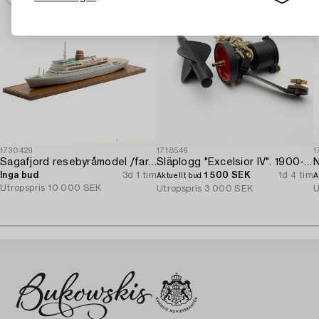
1730429
1718546
1
Sagafjord resebyråmodel /fartygsmodel.
Släplogg "Excelsior IV". 1900-talets mitt.
N
Inga bud
3d 1 tim
1 500 SEK
1d 4 tim
Aktuellt bud
A
Utropspris
10 000 SEK
Utropspris
3 000 SEK
U