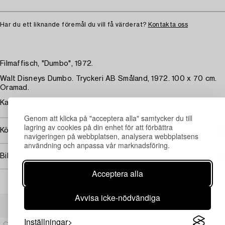
Har du ett liknande föremål du vill få värderat?
Kontakta oss
Filmaffisch, "Dumbo", 1972.
Walt Disneys Dumbo. Tryckeri AB Småland, 1972. 100 x 70 cm.
Oramad.
Kantskador.
Genom att klicka på "acceptera alla" samtycker du till
lagring av cookies på din enhet för att förbättra
Köpinformation
navigeringen på webbplatsen, analysera webbplatsens
användning och anpassa vår marknadsföring.
Bildrättigheter
Acceptera alla
Avvisa icke-nödvändiga
Andra har även tittat på
Inställningar