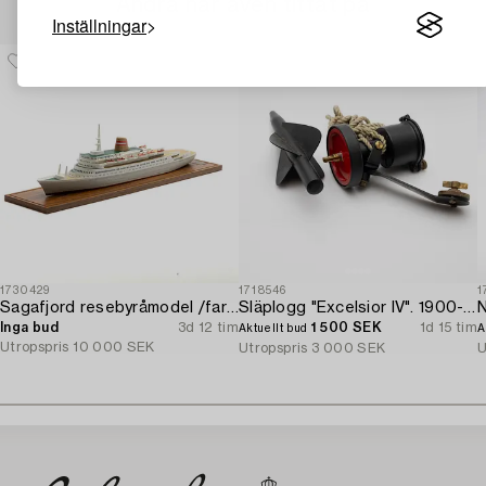
Andra har även tittat på
Inställningar
1730429
1718546
1
Sagafjord resebyråmodel /fartygsmodel.
Släplogg "Excelsior IV". 1900-talets mitt.
N
Inga bud
3d 12 tim
1 500 SEK
1d 15 tim
Aktuellt bud
A
Utropspris
10 000 SEK
Utropspris
3 000 SEK
U