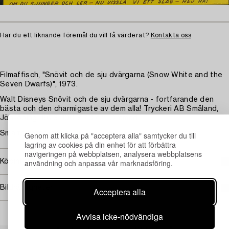
Har du ett liknande föremål du vill få värderat?
Kontakta oss
Filmaffisch, "Snövit och de sju dvärgarna (Snow White and the
Seven Dwarfs)", 1973.
Walt Disneys Snövit och de sju dvärgarna - fortfarande den
bästa och den charmigaste av dem alla! Tryckeri AB Småland,
Jönköping, 1973. 100 x 70 cm. Oramad.
Smärre kantskador.
Genom att klicka på "acceptera alla" samtycker du till
lagring av cookies på din enhet för att förbättra
navigeringen på webbplatsen, analysera webbplatsens
användning och anpassa vår marknadsföring.
Köpinformation
Bildrättigheter
Acceptera alla
Avvisa icke-nödvändiga