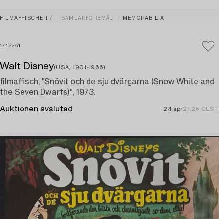
FILMAFFISCHER
SAMLARFÖREMÅL
MEMORABILIA
1712281
Walt Disney
(USA, 1901-1966)
filmaffisch, "Snövit och de sju dvärgarna (Snow White and
the Seven Dwarfs)", 1973.
Auktionen avslutad
24 apr
21:26 CEST