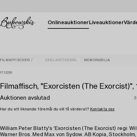
Onlineauktioner
Liveauktioner
Värde
FILMAFFISCHER
SAMLARFÖREMÅL
MEMORABILIA
1712291
Filmaffisch, "Exorcisten (The Exorcist)", 
Auktionen avslutad
2
Har du ett liknande föremål du vill få värderat?
Kontakta oss
William Peter Blatty's 'Exorcisten (The Exorcist) regi: Wil
Warner Bros. Med Max von Sydow. AB Kopia, Stockholm, 