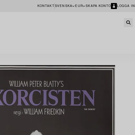
KONTAKT
SVENSKA
EUR
SKAPA KONTO
LOGGA IN