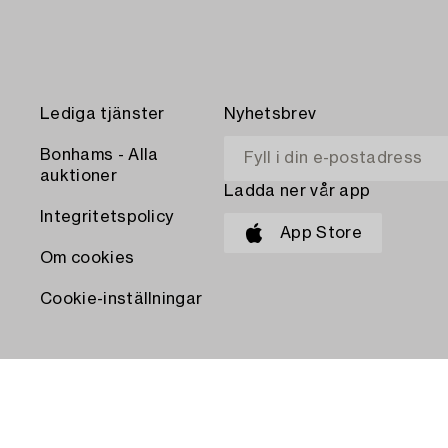
Lediga tjänster
Nyhetsbrev
Bonhams - Alla
auktioner
Ladda ner vår app
Integritetspolicy
App Store
Om cookies
Cookie-inställningar