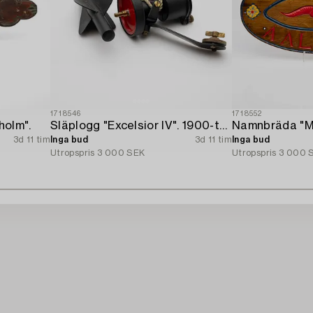
1718546
1718552
holm".
Släplogg "Excelsior IV". 1900-talets mitt.
3d 11 tim
Inga bud
3d 11 tim
Inga bud
Utropspris
3 000 SEK
Utropspris
3 000 