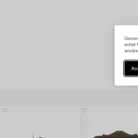
Genom 
enhet 
använd
Acc