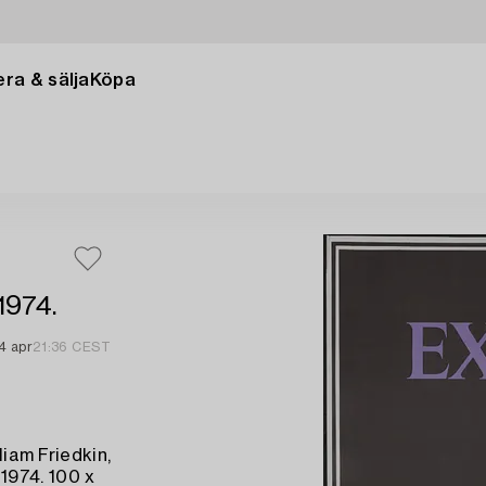
ra & sälja
Köpa
1974.
4 apr
21:36 CEST
liam Friedkin,
1974. 100 x