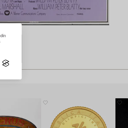
 din
s