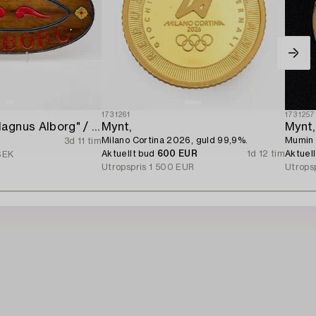
1731261
1731257
Namnbräda "Magnus Alborg" / "Veritas XXII Köbenhavn".
Mynt,
Mynt,
Milano Cortina 2026, guld 99,9%.
Mumin 
3d 11 tim
Aktuellt bud
600 EUR
1d 12 tim
Aktuel
SEK
Utropspris
1 500 EUR
Utrops