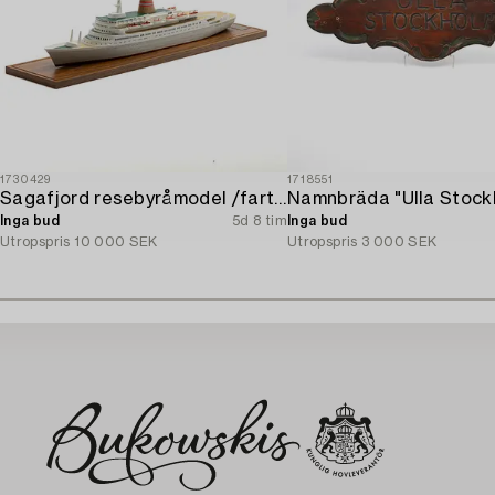
1730429
1718551
Sagafjord resebyråmodel /fartygsmodel.
Namnbräda "Ulla Stock
Inga bud
5d 8 tim
Inga bud
Utropspris
10 000 SEK
Utropspris
3 000 SEK