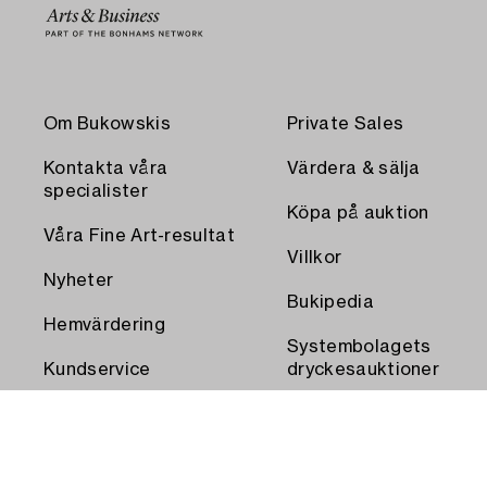
Om Bukowskis
Private Sales
Kontakta våra
Värdera & sälja
specialister
Köpa på auktion
Våra Fine Art-resultat
Villkor
Nyheter
Bukipedia
Hemvärdering
Systembolagets
Kundservice
dryckesauktioner
Transport och
Press
uthämtning